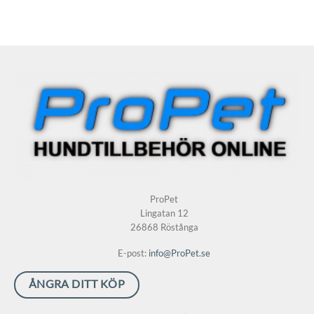
produkten
har
flera
varianter.
De
olika
alternativen
kan
väljas
på
produktsidan
ProPet
Lingatan 12
26868 Röstånga
E-post:
info@ProPet.se
ÅNGRA DITT KÖP