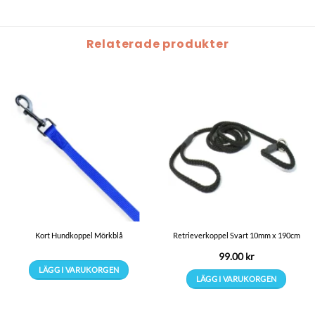
Relaterade produkter
Kort Hundkoppel Mörkblå
Retrieverkoppel Svart 10mm x 190cm
99.00
kr
LÄGG I VARUKORGEN
LÄGG I VARUKORGEN
Den
här