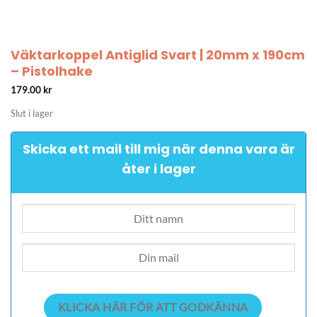
Väktarkoppel Antiglid Svart | 20mm x 190cm
– Pistolhake
179.00
kr
Slut i lager
Skicka ett mail till mig när denna vara är
åter i lager
KLICKA HÄR FÖR ATT GODKÄNNA