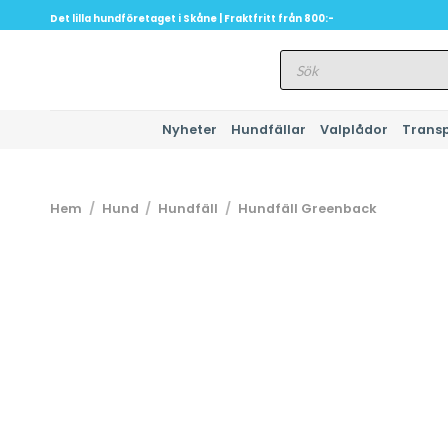
Skip
Det lilla hundföretaget i Skåne | Fraktfritt från 800:-
to
Produktsökning
content
Nyheter
Hundfällar
Valplådor
Trans
Hem
/
Hund
/
Hundfäll
/
Hundfäll Greenback