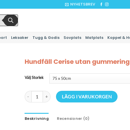
NYHETSBREV
port
Leksaker
Tugg & Godis
Sovplats
Matplats
Koppel & H
Hundfäll Cerise utan gummering
Välj Storlek
Hundfäll Cerise utan gummering mängd
LÄGG I VARUKORGEN
Beskrivning
Recensioner (0)