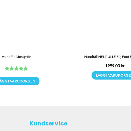
Hundfäll Mossgrön
Hundfäll HEL RULLE Big Foot B
1999.00
kr
Betygsatt
LÄGG I VARUKORG
4.67
av 5
ÄGG I VARUKORGEN
Den
här
produkten
har
flera
Kundservice
varianter.
De