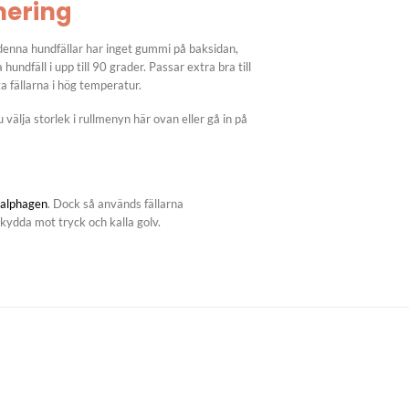
mering
 denna hundfällar har inget gummi på baksidan,
undfäll i upp till 90 grader. Passar extra bra till
a fällarna i hög temperatur.
du välja storlek i rullmenyn här ovan eller gå in på
alphagen
. Dock så används fällarna
 skydda mot tryck och kalla golv.