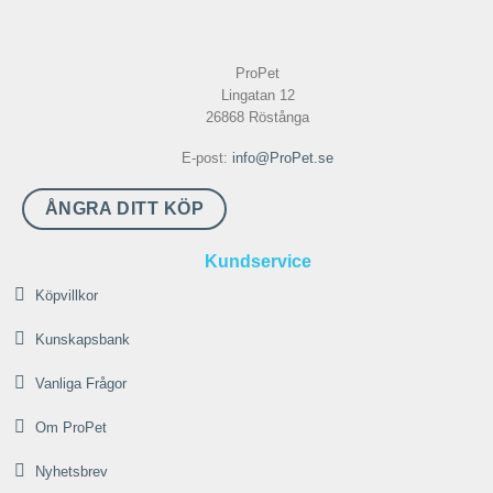
flera
varianter.
De
ProPet
olika
Lingatan 12
alternativen
26868 Röstånga
kan
väljas
E-post:
info@ProPet.se
på
produktsidan
ÅNGRA DITT KÖP
Kundservice
Köpvillkor
Kunskapsbank
Vanliga Frågor
Om ProPet
Nyhetsbrev