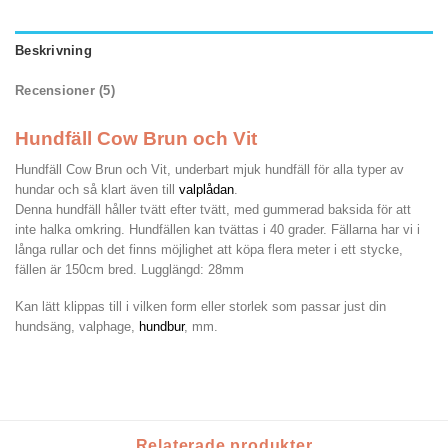
Beskrivning
Recensioner (5)
Hundfäll Cow Brun och Vit
Hundfäll Cow Brun och Vit, underbart mjuk hundfäll för alla typer av
hundar och så klart även till
valplådan
.
Denna hundfäll håller tvätt efter tvätt, med gummerad baksida för att
inte halka omkring. Hundfällen kan tvättas i 40 grader. Fällarna har vi i
långa rullar och det finns möjlighet att köpa flera meter i ett stycke,
fällen är 150cm bred. Lugglängd: 28mm
Kan lätt klippas till i vilken form eller storlek som passar just din
hundsäng, valphage,
hundbur
, mm.
Relaterade produkter