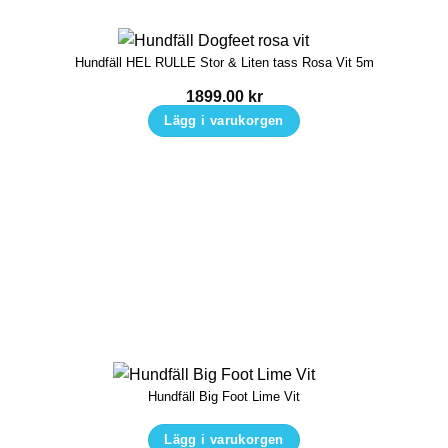
alternativen
kan
Hundfäll HEL RULLE Stor & Liten tass Rosa Vit 5m
väljas
på
1899.00
kr
produktsidan
Lägg i varukorgen
Hundfäll Big Foot Lime Vit
Lägg i varukorgen