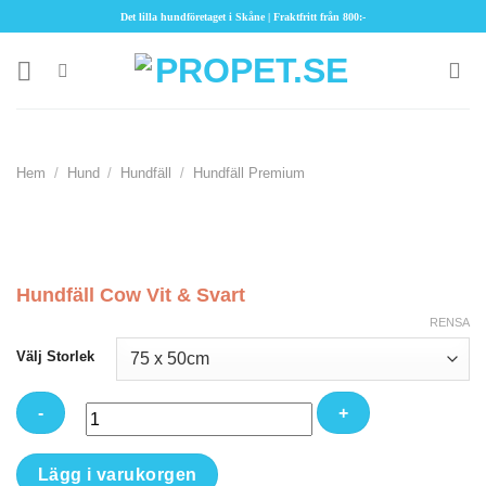
Skip
Det lilla hundföretaget i Skåne | Fraktfritt från 800:-
to
content
Hem
/
Hund
/
Hundfäll
/
Hundfäll Premium
Hundfäll Cow Vit & Svart
RENSA
Välj Storlek
Hundfäll
Lägg i varukorgen