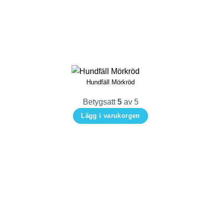
Hundfäll Mörkröd
Betygsatt
5
av 5
Lägg i varukorgen
Den
här
produkten
har
flera
varianter.
De
olika