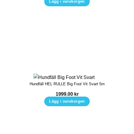
Lägg i varukorgen
Den
här
produkten
har
flera
varianter.
De
olika
alternativen
kan
Hundfäll HEL RULLE Big Foot Vit Svart 5m
väljas
på
1999.00
kr
produktsidan
Lägg i varukorgen