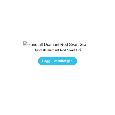
har
flera
varianter.
De
olika
alternativen
kan
Hundfäll Diamant Röd Svart Grå
väljas
på
Lägg i varukorgen
produktsidan
Den
här
produkten
har
flera
varianter.
De
olika