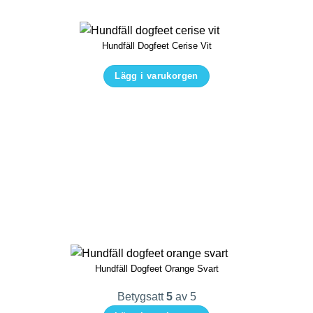
alternativen
kan
Hundfäll Dogfeet Cerise Vit
väljas
på
Lägg i varukorgen
produktsidan
Den
här
produkten
har
flera
varianter.
De
olika
alternativen
kan
Hundfäll Dogfeet Orange Svart
väljas
på
Betygsatt
5
av 5
produktsidan