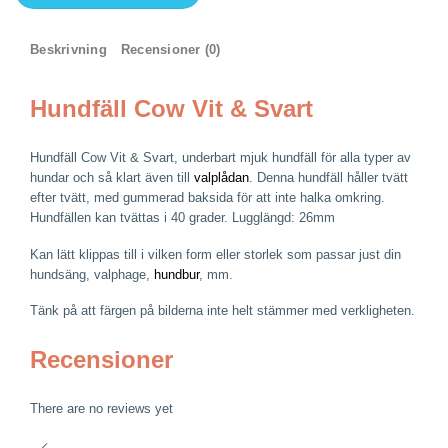
Cow
Vit
&
Beskrivning
Recensioner (0)
Svart
mängd
Hundfäll Cow Vit & Svart
Hundfäll Cow Vit & Svart, underbart mjuk hundfäll för alla typer av
hundar och så klart även till
valplådan
. Denna hundfäll håller tvätt
efter tvätt, med gummerad baksida för att inte halka omkring.
Hundfällen kan tvättas i 40 grader. Lugglängd: 26mm
Kan lätt klippas till i vilken form eller storlek som passar just din
hundsäng, valphage,
hundbur
, mm.
Tänk på att färgen på bilderna inte helt stämmer med verkligheten.
Recensioner
There are no reviews yet