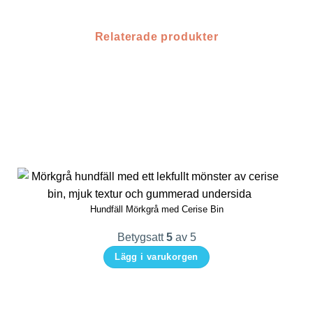
Relaterade produkter
Hundfäll Mörkgrå med Cerise Bin
Betygsatt
5
av 5
Lägg i varukorgen
Den
här
produkten