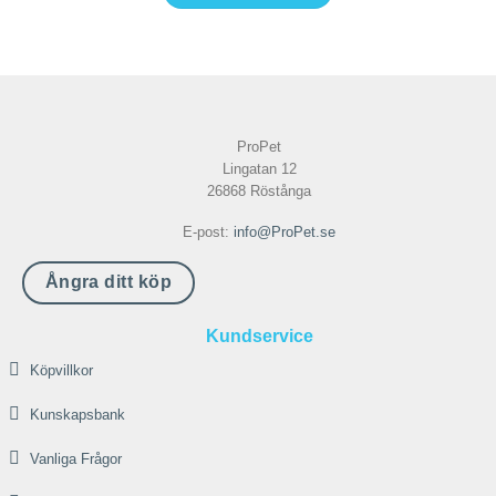
Den
här
produkten
har
flera
ProPet
varianter.
Lingatan 12
De
26868 Röstånga
olika
E-post:
info@ProPet.se
alternativen
kan
Ångra ditt köp
väljas
på
Kundservice
produktsidan
Köpvillkor
Kunskapsbank
Vanliga Frågor