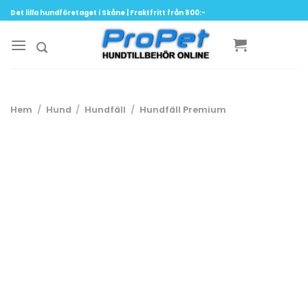
Skip
Det lilla hundföretaget i Skåne | Fraktfritt från 800:-
to
content
Hem
/
Hund
/
Hundfäll
/
Hundfäll Premium