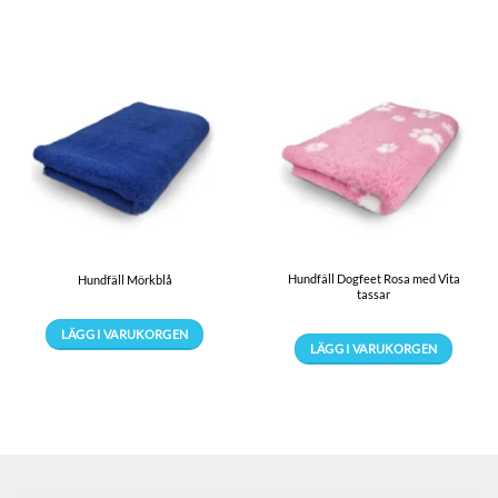
Hundfäll Dogfeet Rosa med Vita
Hundfäll Mörkblå
tassar
LÄGG I VARUKORGEN
LÄGG I VARUKORGEN
Den
Den
här
här
produkten
produkten
har
har
flera
flera
varianter.
varianter.