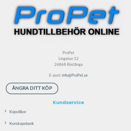
De
De
olika
olika
alternativen
alternativen
kan
kan
väljas
väljas
på
på
produktsidan
produktsidan
ProPet
Lingatan 12
26868 Röstånga
E-post:
info@ProPet.se
ÅNGRA DITT KÖP
Kundservice
Köpvillkor
Kunskapsbank