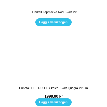
Hundfäll Lapptäcke Röd Svart Vit
Lägg i varukorgen
Den
här
produkten
har
flera
varianter.
De
olika
alternativen
kan
Hundfäll HEL RULLE Circles Svart Ljusgrå Vit 5m
väljas
på
1999.00
kr
produktsidan
Lägg i varukorgen