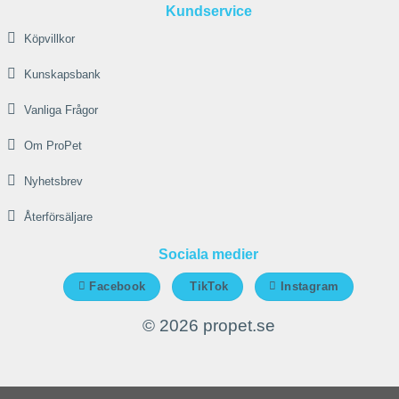
väljas
Kundservice
på
Köpvillkor
produktsidan
Kunskapsbank
Vanliga Frågor
Om ProPet
Nyhetsbrev
Återförsäljare
Sociala medier
Facebook
TikTok
Instagram
© 2026 propet.se