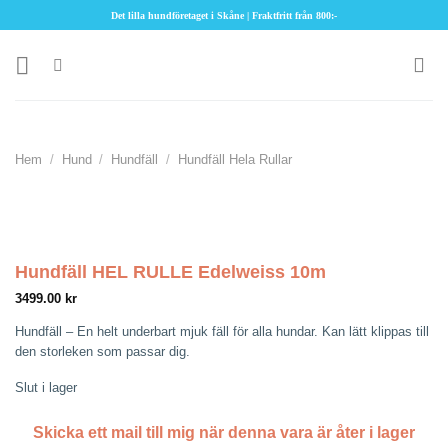
Skip
Det lilla hundföretaget i Skåne | Fraktfritt från 800:-
to
content
Hem
/
Hund
/
Hundfäll
/
Hundfäll Hela Rullar
Hundfäll HEL RULLE Edelweiss 10m
3499.00
kr
Hundfäll – En helt underbart mjuk fäll för alla hundar. Kan lätt klippas till
den storleken som passar dig.
Slut i lager
Skicka ett mail till mig när denna vara är åter i lager