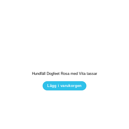
Hundfäll Dogfeet Rosa med Vita tassar
Lägg i varukorgen
Den
här
produkten
har
flera