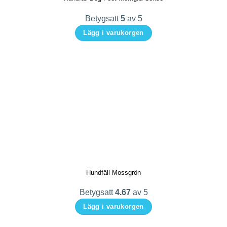
på
Betygsatt
5
av 5
produktsidan
Lägg i varukorgen
Den
här
produkten
har
flera
varianter.
De
olika
alternativen
kan
Hundfäll Mossgrön
väljas
på
Betygsatt
4.67
av 5
produktsidan
Lägg i varukorgen
Den