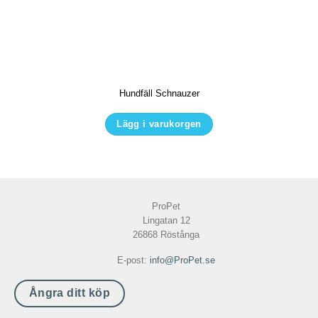
varianter.
De
olika
alternativen
kan
Hundfäll Schnauzer
väljas
på
Lägg i varukorgen
produktsidan
Den
här
produkten
har
ProPet
flera
Lingatan 12
varianter.
26868 Röstånga
De
E-post:
info@ProPet.se
olika
alternativen
Ångra ditt köp
kan