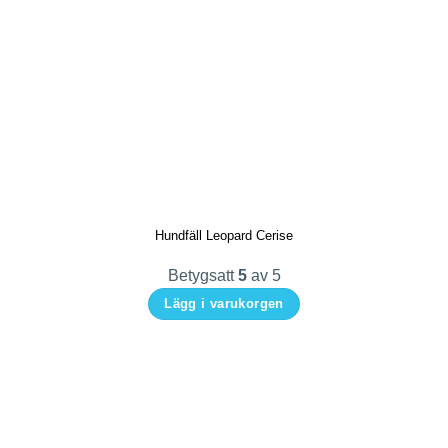
här
produkten
har
flera
varianter.
De
olika
alternativen
kan
Hundfäll Leopard Cerise
väljas
på
Betygsatt
5
av 5
produktsidan
Lägg i varukorgen
Den
här
produkten
har
flera