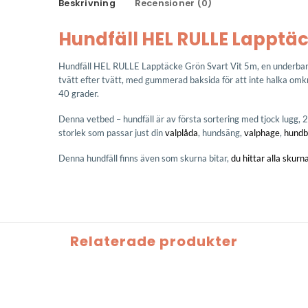
Beskrivning
Recensioner (0)
Hundfäll HEL RULLE Lapptäc
Hundfäll HEL RULLE Lapptäcke Grön Svart Vit 5m, en underbart m
tvätt efter tvätt, med gummerad baksida för att inte halka omk
40 grader.
Denna vetbed – hundfäll är av första sortering med tjock lugg, 28
storlek som passar just din
valplåda
, hundsäng,
valphage
,
hundb
Denna hundfäll finns även som skurna bitar,
du hittar alla skurna
Relaterade produkter