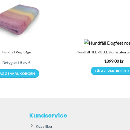
Hundfäll Regnbåge
Hundfäll HEL RULLE Stor & Liten ta
1899.00
kr
Betygsatt
5
av 5
LÄGG I VARUKORG
ÄGG I VARUKORGEN
Den
här
produkten
har
flera
Kundservice
varianter.
De
Köpvillkor
olika