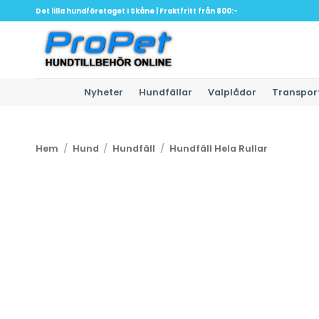
Skip
Det lilla hundföretaget i Skåne | Fraktfritt från 800:-
to
content
Nyheter
Hundfällar
Valplådor
Transpor
Hem
/
Hund
/
Hundfäll
/
Hundfäll Hela Rullar