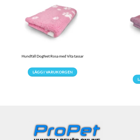
Hundfäll Dogfeet Rosa med Vita tassar
LÄGG I VARUKORGEN
Den
L
här
produkten
har
flera
varianter.
De
olika
alternativen