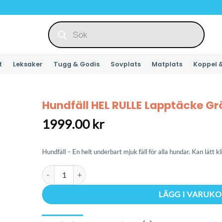
Produktsökning
t
Leksaker
Tugg & Godis
Sovplats
Matplats
Koppel 
Hundfäll HEL RULLE Lapptäcke Gr
1999.00
kr
Hundfäll – En helt underbart mjuk fäll för alla hundar. Kan lätt k
Hundfäll HEL RULLE Lapptäcke Grön Svart Vit 5m mängd
LÄGG I VARUK