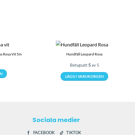
ss Rosa Vit 5m
Hundfäll Leopard Rosa
Betygsatt
5
av 5
EN
LÄGG I VARUKORGEN
Den
här
produkten
har
flera
Sociala medier
varianter.
De
olika
FACEBOOK
TIKTOK