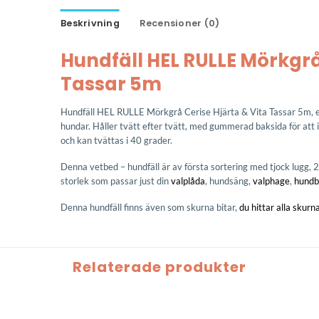
Beskrivning
Recensioner (0)
Hundfäll HEL RULLE Mörkgrå
Tassar 5m
Hundfäll HEL RULLE Mörkgrå Cerise Hjärta & Vita Tassar 5m, en
hundar. Håller tvätt efter tvätt, med gummerad baksida för att
och kan tvättas i 40 grader.
Denna vetbed – hundfäll är av första sortering med tjock lugg, 28
storlek som passar just din
valplåda
, hundsäng,
valphage
,
hundb
Denna hundfäll finns även som skurna bitar,
du hittar alla skurn
Relaterade produkter