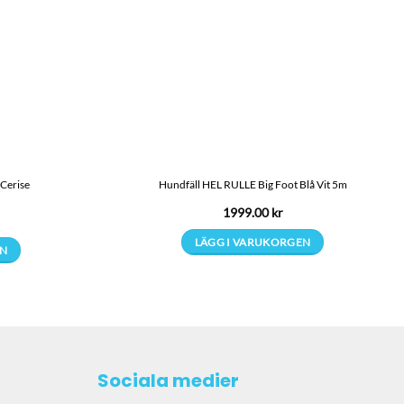
Cerise
Hundfäll HEL RULLE Big Foot Blå Vit 5m
1999.00
kr
LÄGG I VARUKORGEN
EN
en
Sociala medier
.