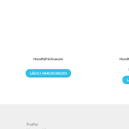
Hundfäll Schnauzer
Hundfä
LÄGG I VARUKORGEN
Den
L
här
produkten
har
flera
varianter.
De
ProPet
olika