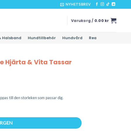
NYHETSBREV
Varukorg /
0.00
kr
& Halsband
Hundtillbehör
Hundvård
Rea
e Hjärta & Vita Tassar
lippas till den storleken som passar dig.
 5m mängd
ORGEN