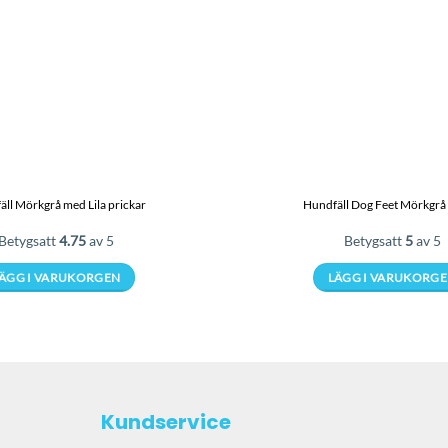
ll Mörkgrå med Lila prickar
Hundfäll Dog Feet Mörkgrå 
Betygsatt
4.75
av 5
Betygsatt
5
av 5
ÄGG I VARUKORGEN
LÄGG I VARUKORG
Den
Den
här
här
produkten
produkt
har
har
flera
flera
Kundservice
varianter.
varianter
De
De