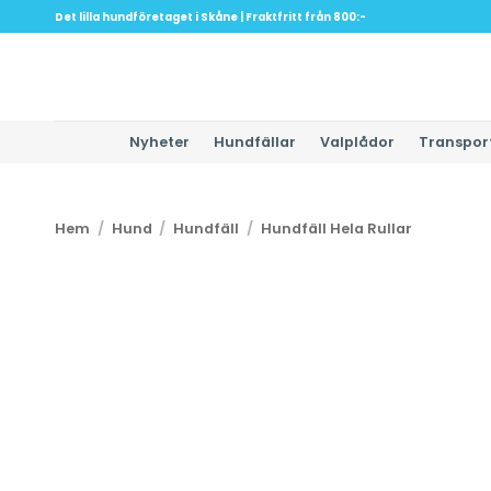
Skip
Det lilla hundföretaget i Skåne | Fraktfritt från 800:-
to
content
Nyheter
Hundfällar
Valplådor
Transpor
Hem
/
Hund
/
Hundfäll
/
Hundfäll Hela Rullar