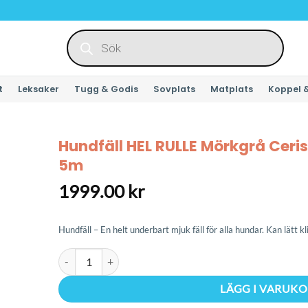
Produktsökning
t
Leksaker
Tugg & Godis
Sovplats
Matplats
Koppel 
Hundfäll HEL RULLE Mörkgrå Ceris
5m
1999.00
kr
Hundfäll – En helt underbart mjuk fäll för alla hundar. Kan lätt k
Hundfäll HEL RULLE Mörkgrå Cerise Hjärta & Vita Tassar
LÄGG I VARUK