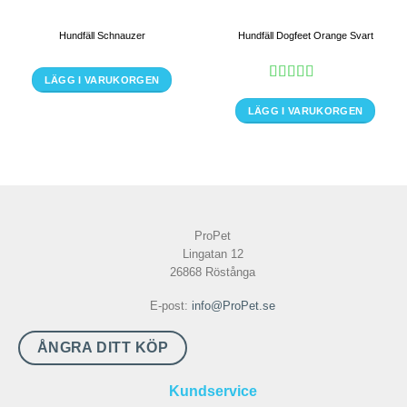
Hundfäll Schnauzer
Hundfäll Dogfeet Orange Svart
LÄGG I VARUKORGEN
Betygsatt
5
Den
av 5
LÄGG I VARUKORGEN
här
Den
produkten
här
har
produkten
flera
har
varianter.
flera
De
varianter.
olika
ProPet
De
alternativen
Lingatan 12
olika
26868 Röstånga
kan
alternativen
väljas
kan
E-post:
info@ProPet.se
på
väljas
produktsidan
på
ÅNGRA DITT KÖP
produktsidan
Kundservice