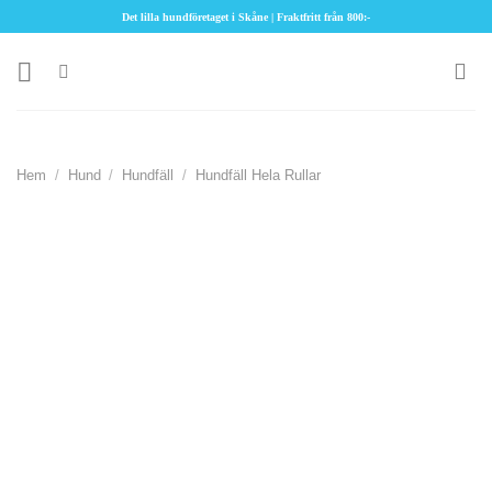
Skip
Det lilla hundföretaget i Skåne | Fraktfritt från 800:-
to
content
Hem
/
Hund
/
Hundfäll
/
Hundfäll Hela Rullar