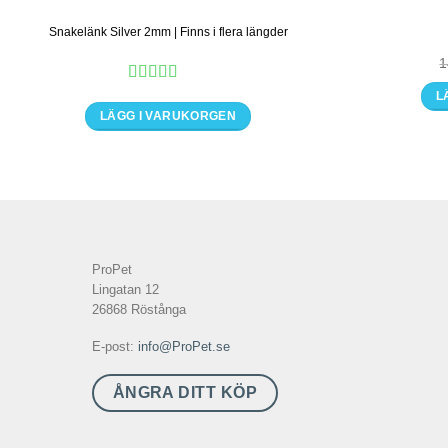
Snakelänk Silver 2mm | Finns i flera längder
1
Betygsatt
5
L
av 5
LÄGG I VARUKORGEN
Den
här
produkten
har
flera
varianter.
ProPet
De
Lingatan 12
olika
26868 Röstånga
alternativen
E-post:
info@ProPet.se
kan
väljas
ÅNGRA DITT KÖP
på
produktsidan