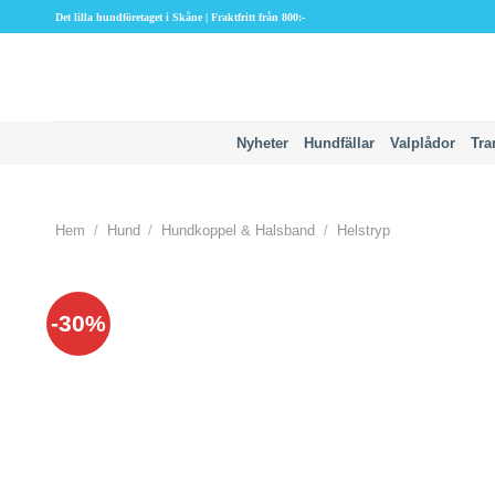
Skip
Det lilla hundföretaget i Skåne | Fraktfritt från 800:-
to
content
Nyheter
Hundfällar
Valplådor
Tra
Hem
/
Hund
/
Hundkoppel & Halsband
/
Helstryp
-30%