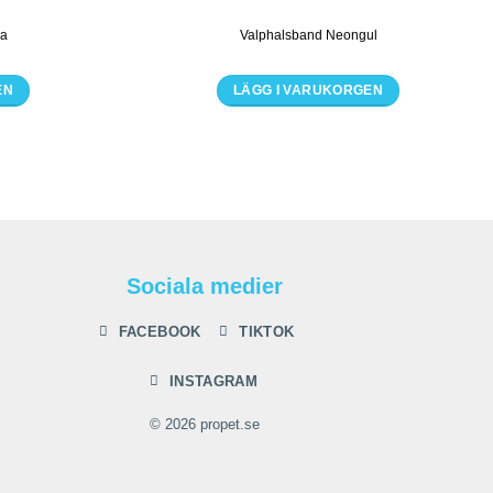
ya
Valphalsband Neongul
EN
LÄGG I VARUKORGEN
Den
här
n
produkten
har
flera
.
varianter.
De
Sociala medier
olika
ven
alternativen
FACEBOOK
TIKTOK
kan
väljas
INSTAGRAM
på
idan
produktsidan
© 2026 propet.se