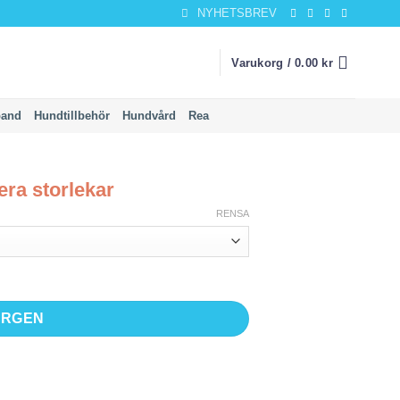
NYHETSBREV
Varukorg /
0.00
kr
band
Hundtillbehör
Hundvård
Rea
era storlekar
RENSA
d
ORGEN