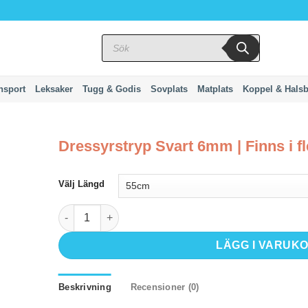
Produktsökning
nsport
Leksaker
Tugg & Godis
Sovplats
Matplats
Koppel & Hals
Dressyrstryp Svart 6mm | Finns i fl
Välj Längd
Dressyrstryp Svart 6mm | Finns i flera storlekar mäng
LÄGG I VARUK
Beskrivning
Recensioner (0)