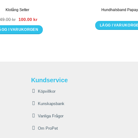
Klotång Setter
Hundhalsband Papa
Det
Det
49.00
kr
100.00
kr
ursprungliga
nuvarande
LÄGG I VARUKORG
priset
priset
ÄGG I VARUKORGEN
var:
är:
Den
149.00 kr.
100.00 kr.
här
produkte
har
flera
varianter
De
Kundservice
olika
alternati
Köpvillkor
kan
väljas
Kunskapsbank
på
Vanliga Frågor
produkts
Om ProPet