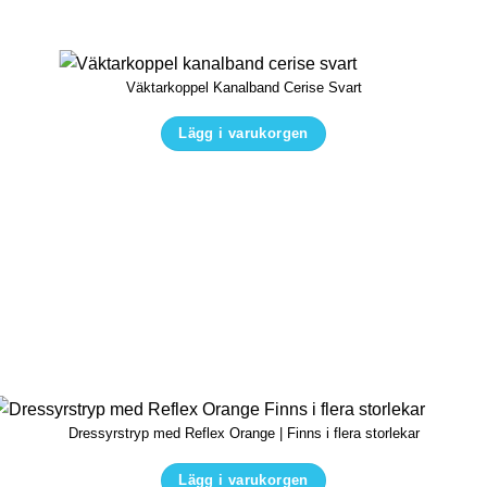
olika
alternativen
kan
Väktarkoppel Kanalband Cerise Svart
väljas
på
Lägg i varukorgen
produktsidan
Den
här
produkten
har
flera
varianter.
De
olika
alternativen
kan
Dressyrstryp med Reflex Orange | Finns i flera storlekar
väljas
på
Lägg i varukorgen