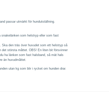
d passar utmärkt för hundutställning.
la snakelänken som helstryp eller som fast
t. Ska den träs över huvudet som ett helstryp så
det största måttet. OBS! En liten bit försvinner
ill du ha länken som fast halsband, så mät hals
re än huvudmåttet.
 hunden utan kg som blir i rycket om hunden drar.