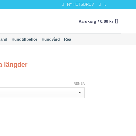
NYHETSBREV
Varukorg /
0.00
kr
band
Hundtillbehör
Hundvård
Rea
a längder
RENSA