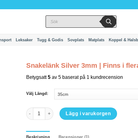
Produktsökning
nsport
Leksaker
Tugg & Godis
Sovplats
Matplats
Koppel & Hals
Snakelänk Silver 3mm | Finns i fler
Betygsatt
5
av 5 baserat på
1
kundrecension
Välj Längd:
Snakelänk Silver 3mm | Finns i flera längder mängd
Lägg i varukorgen
Beskrivning
Recensioner (1)