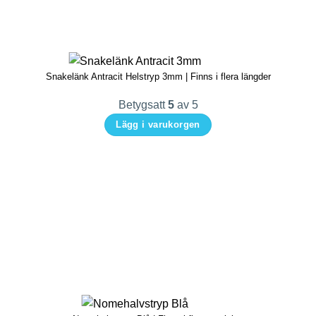
Snakelänk Antracit Helstryp 3mm | Finns i flera längder
Betygsatt
5
av 5
Lägg i varukorgen
Den
här
produkten
har
flera
varianter.
De
olika
alternativen
kan