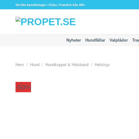
Skip
Det lilla hundföretaget i Skåne | Fraktfritt från 800:-
to
content
Nyheter
Hundfällar
Valplådor
Tra
Hem
/
Hund
/
Hundkoppel & Halsband
/
Helstryp
-50%