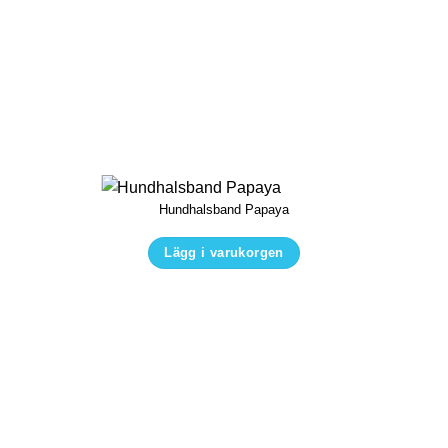
Hundhalsband Papaya
Lägg i varukorgen
Den
här
produkten
har
flera
varianter.
De