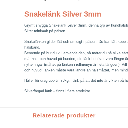
Snakelänk Silver 3mm
Grymt snygga Snakelänk Silver 3mm, denna typ av hundhalsban
Sliter minimalt på pälsen.
Snakelänken glider lätt och smidigt i pälsen. Du kan lätt kopp
halsband.
Beroende på hur du vill använda den, så mäter du på olika sät
mät hals och huvud på hunden, din länk behöver vara längre än 
i ytterringar (måttet på länken i rullmenyn är hela längden). V
och huvud, länken måste vara längre än halsmåttet, men mind
Håller för drag upp till 73kg. Tänk på att det inte är vikten på
Silverfärgad länk – finns i flera storlekar.
Relaterade produkter