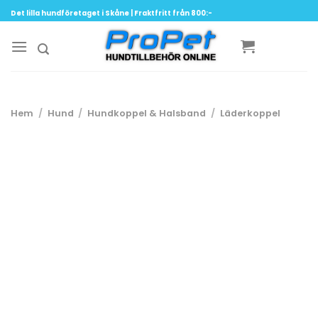
Skip
Det lilla hundföretaget i Skåne | Fraktfritt från 800:-
to
content
Hem
/
Hund
/
Hundkoppel & Halsband
/
Läderkoppel