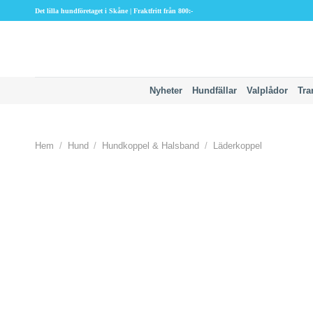
Skip
Det lilla hundföretaget i Skåne | Fraktfritt från 800:-
to
content
Nyheter
Hundfällar
Valplådor
Tra
Hem
/
Hund
/
Hundkoppel & Halsband
/
Läderkoppel