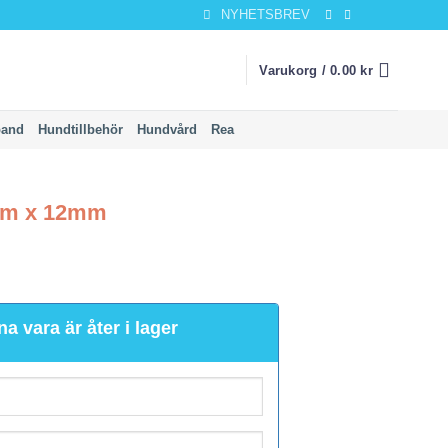
NYHETSBREV
Varukorg /
0.00
kr
band
Hundtillbehör
Hundvård
Rea
0cm x 12mm
na vara är åter i lager