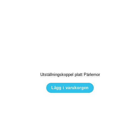
279.00 kr.
195.00 kr.
Utställningskoppel platt Pärlemor
Lägg i varukorgen
Den
här
produkten
har
flera
varianter.