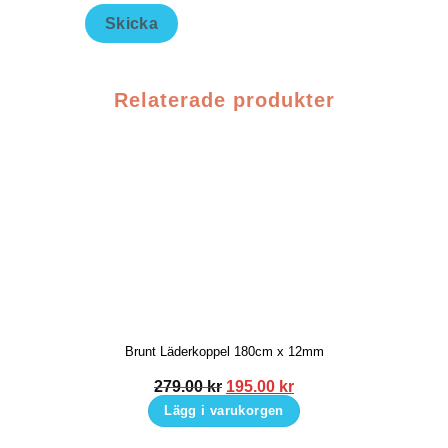
Skicka
Relaterade produkter
Brunt Läderkoppel 180cm x 12mm
Det
Det
279.00
kr
195.00
kr
ursprungliga
nuvarande
Lägg i varukorgen
priset
priset
var:
är: