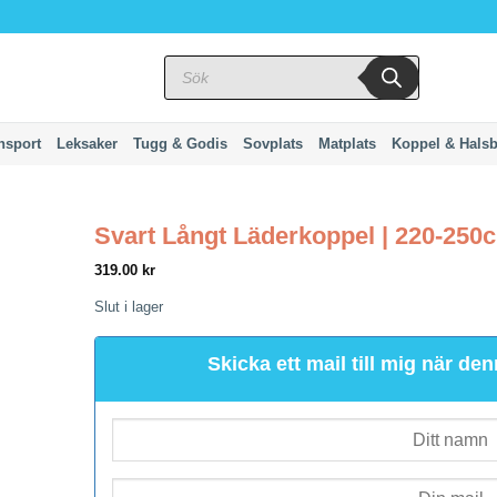
Produktsökning
nsport
Leksaker
Tugg & Godis
Sovplats
Matplats
Koppel & Hals
Svart Långt Läderkoppel | 220-25
319.00
kr
Slut i lager
Skicka ett mail till mig när den