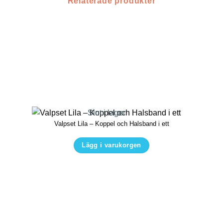
Relaterade produkter
Slut i lager
Valpset Lila – Koppel och Halsband i ett
Lägg i varukorgen
Den
här
produkten
har
flera
varianter.