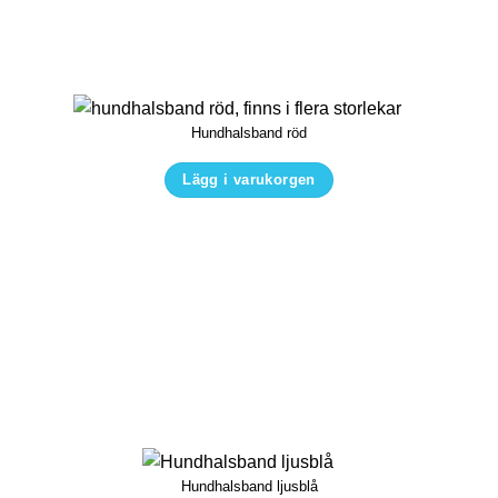
De
olika
alternativen
kan
Hundhalsband röd
väljas
på
Lägg i varukorgen
produktsidan
Den
här
produkten
har
flera
varianter.
De
olika
alternativen
kan
Hundhalsband ljusblå
väljas