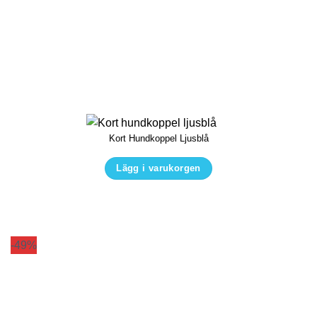
Kort Hundkoppel Ljusblå
Lägg i varukorgen
Den
här
produkten
har
-49%
flera
varianter.
De
olika