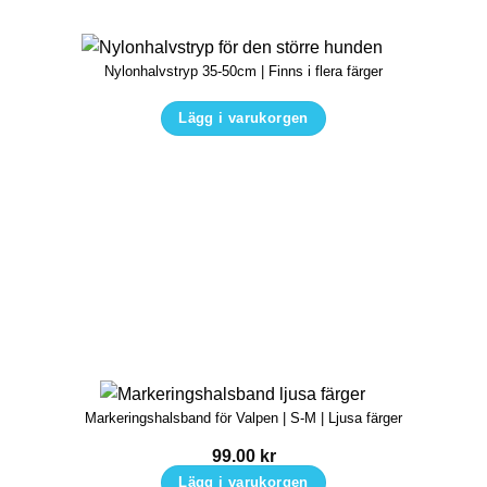
alternativen
kan
Nylonhalvstryp 35-50cm | Finns i flera färger
väljas
på
Lägg i varukorgen
produktsidan
Den
här
produkten
har
flera
varianter.
De
olika
alternativen
kan
Markeringshalsband för Valpen | S-M | Ljusa färger
väljas
på
99.00
kr
produktsidan
Lägg i varukorgen