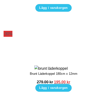
på
Lägg i varukorgen
produktsidan
Den
här
produkten
har
-30%
flera
varianter.
De
olika
alternativen
kan
Brunt Läderkoppel 180cm x 12mm
väljas
på
Det
Det
279.00
kr
195.00
kr
ursprungliga
nuvarande
produktsidan
Lägg i varukorgen
priset
priset
var:
är:
279.00 kr.
195.00 kr.