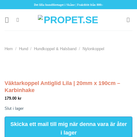
Skip
Det lilla hundföretaget i Skåne | Fraktfritt från 800:-
to
content
Hem
/
Hund
/
Hundkoppel & Halsband
/
Nylonkoppel
Väktarkoppel Antiglid Lila | 20mm x 190cm –
Karbinhake
179.00
kr
Slut i lager
Skicka ett mail till mig när denna vara är åter
i lager