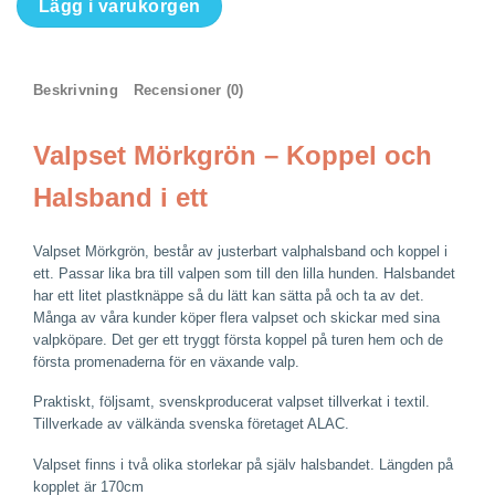
Lägg i varukorgen
Mörkgrön
–
Koppel
Beskrivning
Recensioner (0)
och
Halsband
i
Valpset Mörkgrön – Koppel och
ett
Halsband i ett
mängd
Valpset Mörkgrön, består av justerbart valphalsband och koppel i
ett. Passar lika bra till valpen som till den lilla hunden. Halsbandet
har ett litet plastknäppe så du lätt kan sätta på och ta av det.
Många av våra kunder köper flera valpset och skickar med sina
valpköpare. Det ger ett tryggt första koppel på turen hem och de
första promenaderna för en växande valp.
Praktiskt, följsamt, svenskproducerat valpset tillverkat i textil.
Tillverkade av välkända svenska företaget ALAC.
Valpset finns i två olika storlekar på själv halsbandet. Längden på
kopplet är 170cm