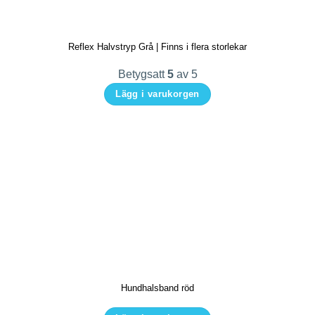
alternativen
kan
Reflex Halvstryp Grå | Finns i flera storlekar
väljas
på
Betygsatt
5
av 5
produktsidan
Lägg i varukorgen
Den
här
produkten
har
flera
varianter.
De
olika
alternativen
kan
Hundhalsband röd
väljas
på