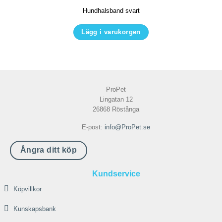
Hundhalsband svart
väljas
på
Lägg i varukorgen
produktsidan
Den
här
produkten
har
ProPet
flera
Lingatan 12
varianter.
26868 Röstånga
De
E-post:
info@ProPet.se
olika
alternativen
Ångra ditt köp
kan
väljas
Kundservice
på
Köpvillkor
produktsidan
Kunskapsbank