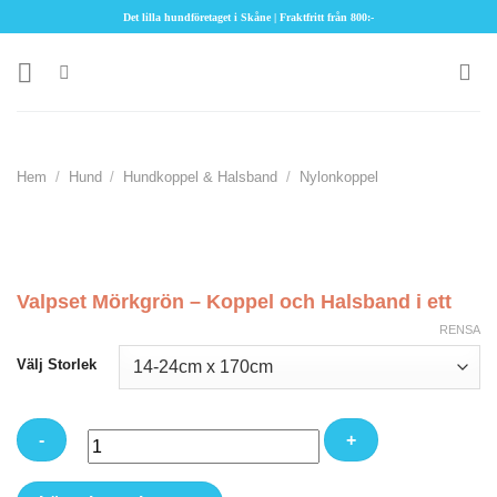
Skip
Det lilla hundföretaget i Skåne | Fraktfritt från 800:-
to
content
Hem
/
Hund
/
Hundkoppel & Halsband
/
Nylonkoppel
Valpset Mörkgrön – Koppel och Halsband i ett
RENSA
Välj Storlek
Valpset