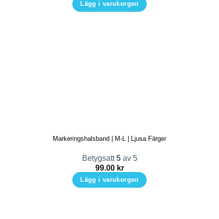
Lägg i varukorgen
Den
här
produkten
har
flera
varianter.
De
olika
alternativen
kan
Markeringshalsband | M-L | Ljusa Färger
väljas
på
Betygsatt
5
av 5
produktsidan
99.00
kr
Lägg i varukorgen