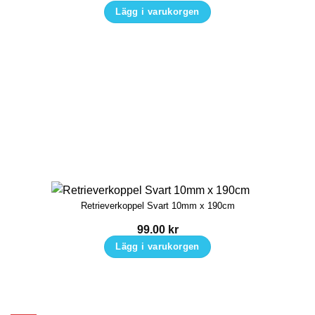
på
Lägg i varukorgen
produktsidan
Den
här
produkten
har
flera
varianter.
De
olika
alternativen
kan
Retrieverkoppel Svart 10mm x 190cm
väljas
på
99.00
kr
produktsidan
Lägg i varukorgen