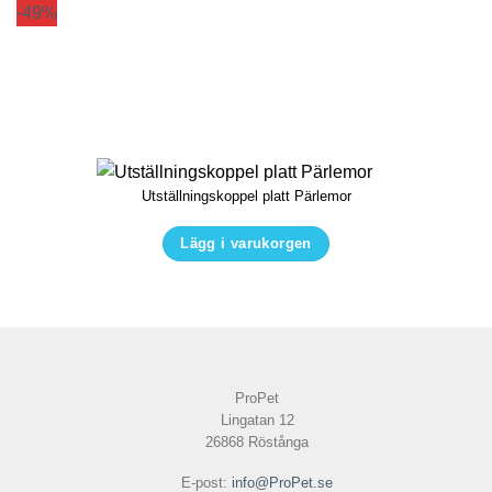
-49%
Utställningskoppel platt Pärlemor
Lägg i varukorgen
Den
här
produkten
har
flera
ProPet
varianter.
Lingatan 12
De
26868 Röstånga
olika
E-post:
info@ProPet.se