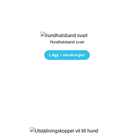
Hundhalsband svart
Lägg i varukorgen
Den
här
produkten
har
flera
varianter.
De
olika
alternativen
kan