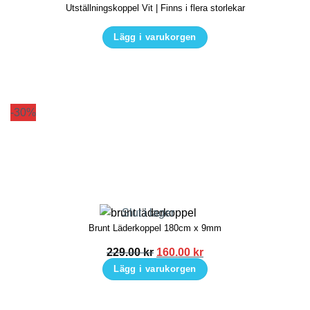
Utställningskoppel Vit | Finns i flera storlekar
väljas
på
Lägg i varukorgen
produktsidan
Den
här
produkten
har
-30%
flera
varianter.
De
olika
alternativen
kan
Slut i lager
Brunt Läderkoppel 180cm x 9mm
väljas
på
Det
Det
229.00
kr
160.00
kr
ursprungliga
nuvarande
produktsidan
Lägg i varukorgen
priset
priset
var:
är:
229.00 kr.
160.00 kr.