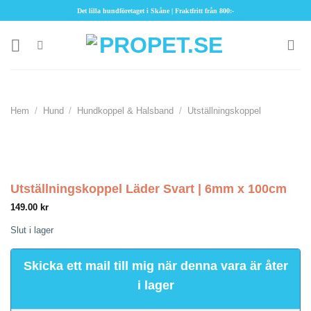
Skip
Det lilla hundföretaget i Skåne | Fraktfritt från 800:-
to
content
Hem
/
Hund
/
Hundkoppel & Halsband
/
Utställningskoppel
Utställningskoppel Läder Svart | 6mm x 100cm
149.00
kr
Slut i lager
Skicka ett mail till mig när denna vara är åter
i lager