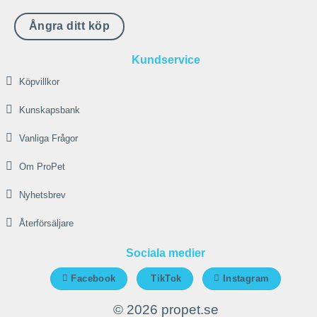
alternativen
kan
Ångra ditt köp
väljas
på
Kundservice
produktsidan
Köpvillkor
Kunskapsbank
Vanliga Frågor
Om ProPet
Nyhetsbrev
Återförsäljare
Sociala medier
Facebook
TikTok
Instagram
© 2026 propet.se