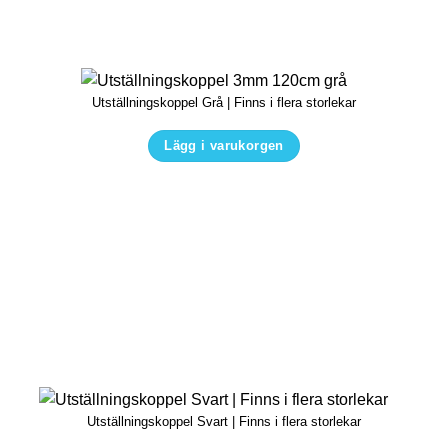
Utställningskoppel Grå | Finns i flera storlekar
Lägg i varukorgen
Den
här
produkten
har
flera
varianter.
De
olika
alternativen
kan
Utställningskoppel Svart | Finns i flera storlekar
väljas