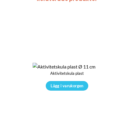
Aktivitetskula plast
Lägg i varukorgen
Den
här
produkten
har
flera
varianter.