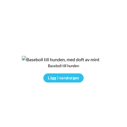
Baseboll till hunden
Lägg i varukorgen
Den
här
produkten
har
flera
varianter.