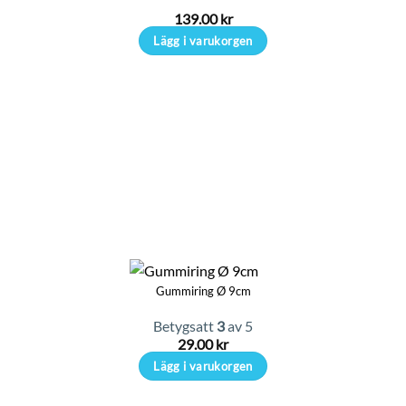
på
139.00
kr
produktsidan
Lägg i varukorgen
Gummiring Ø 9cm
Betygsatt
3
av 5
29.00
kr
Lägg i varukorgen