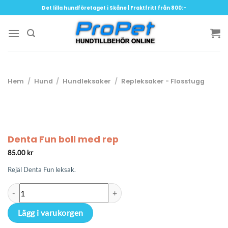
Skip
Det lilla hundföretaget i Skåne | Fraktfritt från 800:-
to
content
Hem
/
Hund
/
Hundleksaker
/
Repleksaker - Flosstugg
Denta Fun boll med rep
85.00
kr
Rejäl Denta Fun leksak.
Denta Fun boll med rep mängd
Lägg i varukorgen