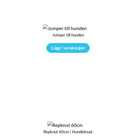
De
olika
alternativen
kan
Jumper till hunden
väljas
på
Lägg i varukorgen
produktsidan
Den
här
produkten
har
flera
varianter.
De
olika
alternativen
kan
Repknut 60cm | Hundleksak
väljas