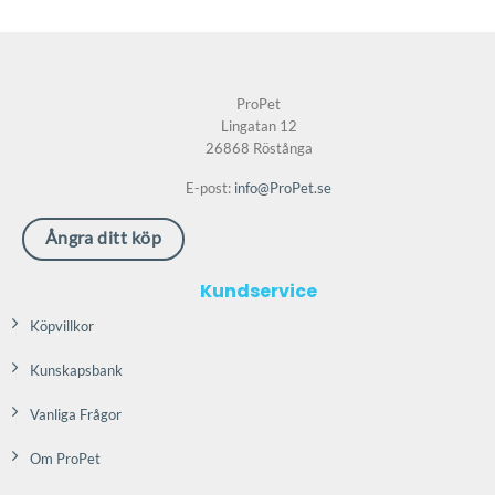
här
produkten
har
flera
ProPet
varianter.
Lingatan 12
De
26868 Röstånga
olika
E-post:
info@ProPet.se
alternativen
kan
Ångra ditt köp
väljas
på
Kundservice
produktsidan
Köpvillkor
Kunskapsbank
Vanliga Frågor
Om ProPet