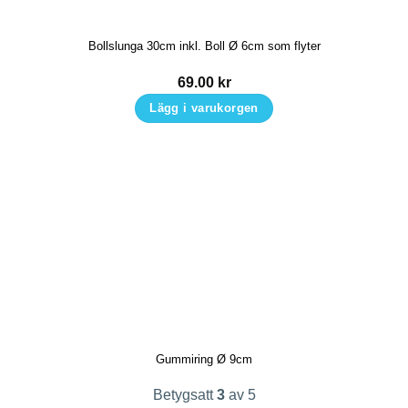
alternativen
kan
Bollslunga 30cm inkl. Boll Ø 6cm som flyter
väljas
på
69.00
kr
produktsidan
Lägg i varukorgen
Gummiring Ø 9cm
Betygsatt
3
av 5