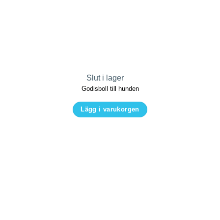
Slut i lager
Godisboll till hunden
Lägg i varukorgen
Den
här
produkten
har
flera
varianter.
De
olika