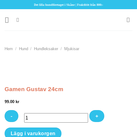
Skip
Det lilla hundföretaget i Skåne | Fraktfritt från 800:-
to
content
Hem
/
Hund
/
Hundleksaker
/
Mjukisar
Gamen Gustav 24cm
99.00
kr
Gamen
Lägg i varukorgen