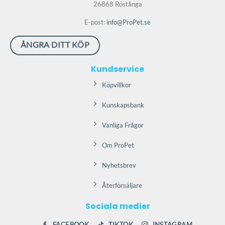
kan
26868 Röstånga
väljas
E-post:
info@ProPet.se
på
produktsidan
ÅNGRA DITT KÖP
Kundservice
Köpvillkor
Kunskapsbank
Vanliga Frågor
Om ProPet
Nyhetsbrev
Återförsäljare
Sociala medier
FACEBOOK
TIKTOK
INSTAGRAM