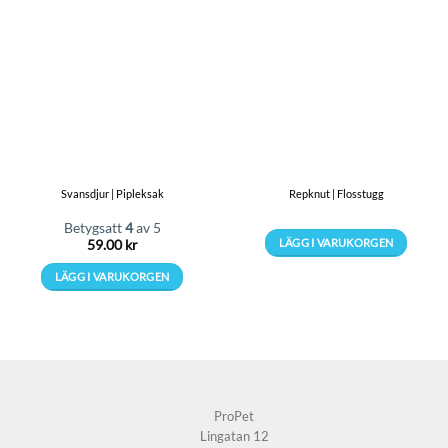
Svansdjur | Pipleksak
Repknut | Flosstugg
Betygsatt
4
av 5
LÄGG I VARUKORGEN
59.00
kr
Den
LÄGG I VARUKORGEN
här
produkten
har
flera
varianter.
De
olika
ProPet
alternativen
Lingatan 12