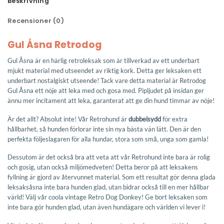
Beskrivning
Recensioner (0)
Gul Åsna Retrodog
Gul Åsna är en härlig retroleksak som är tillverkad av ett underbart
mjukt material med utseendet av riktig kork. Detta ger leksaken ett
underbart nostalgiskt utseende! Tack vare detta material är Retrodog
Gul Åsna ett nöje att leka med och gosa med. Pipljudet på insidan ger
ännu mer incitament att leka, garanterat att ge din hund timmar av nöje!
Är det allt? Absolut inte! Vår Retrohund är
dubbelsydd
för extra
hållbarhet, så hunden förlorar inte sin nya bästa vän lätt. Den är den
perfekta följeslagaren för alla hundar, stora som små, unga som gamla!
Dessutom är det också bra att veta att vår Retrohund inte bara är rolig
och gosig, utan också miljömedveten! Detta beror på att leksakens
fyllning är gjord av återvunnet material. Som ett resultat gör denna glada
leksaksåsna inte bara hunden glad, utan bidrar också till en mer hållbar
värld! Välj vår coola vintage Retro Dog Donkey! Ge bort leksaken som
inte bara gör hunden glad, utan även hundägare och världen vi lever i!