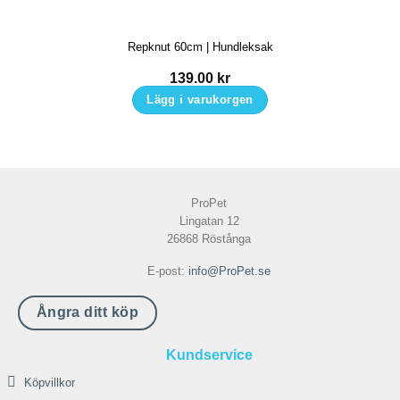
alternativen
kan
Repknut 60cm | Hundleksak
väljas
på
139.00
kr
produktsidan
Lägg i varukorgen
ProPet
Lingatan 12
26868 Röstånga
E-post:
info@ProPet.se
Ångra ditt köp
Kundservice
Köpvillkor