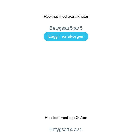
alternativen
kan
Repknut med extra knutar
väljas
på
Betygsatt
5
av 5
produktsidan
Lägg i varukorgen
Den
här
produkten
har
flera
varianter.
De
olika
alternativen
kan
Hundboll med rep Ø 7cm
väljas
på
Betygsatt
4
av 5