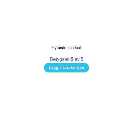
Flytande hundboll
Betygsatt
5
av 5
Lägg i varukorgen
Den
här
produkten
har
flera
varianter.
De
olika