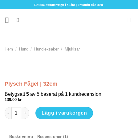
Skip
Det lilla hundföretaget i Skåne | Fraktfritt från 800:-
to
content
Hem
/
Hund
/
Hundleksaker
/
Mjukisar
Plysch Fågel | 32cm
Betygsatt
5
av 5 baserat på
1
kundrecension
139.00
kr
Plysch Fågel | 32cm mängd
Lägg i varukorgen
Beskrivning
Recensioner (1)