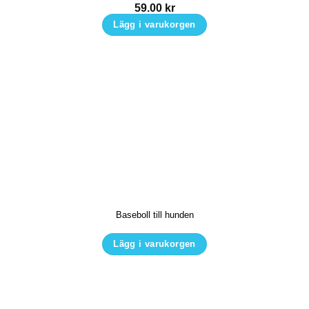
produktsidan
59.00
kr
Lägg i varukorgen
Baseboll till hunden
Lägg i varukorgen
Den
här
produkten