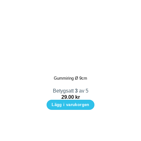
Den
här
produkten
har
flera
varianter.
De
olika
alternativen
kan
Gummiring Ø 9cm
väljas
på
Betygsatt
3
av 5
produktsidan
29.00
kr
Lägg i varukorgen