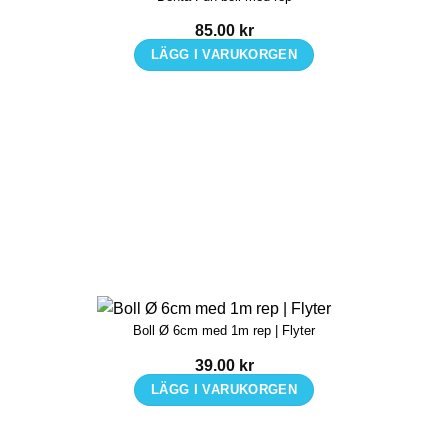
på
85.00
kr
produktsidan
LÄGG I VARUKORGEN
Boll Ø 6cm med 1m rep | Flyter
39.00
kr
LÄGG I VARUKORGEN