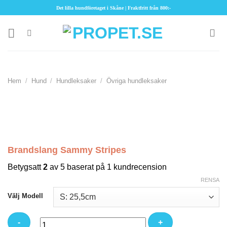
Skip
Det lilla hundföretaget i Skåne | Fraktfritt från 800:-
to
content
Hem
/
Hund
/
Hundleksaker
/
Övriga hundleksaker
Brandslang Sammy Stripes
Betygsatt
2
av 5 baserat på
1
kundrecension
RENSA
Välj Modell