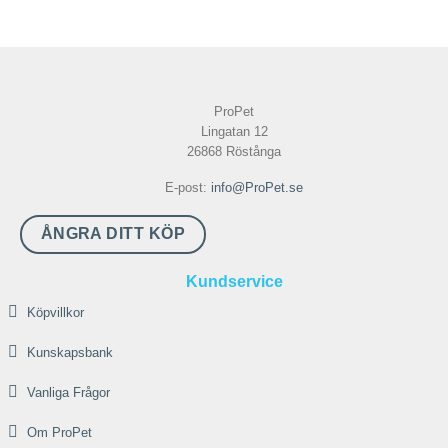
här
produkten
har
flera
ProPet
varianter.
Lingatan 12
De
26868 Röstånga
olika
E-post:
info@ProPet.se
alternativen
kan
ÅNGRA DITT KÖP
väljas
på
Kundservice
produktsidan
Köpvillkor
Kunskapsbank
Vanliga Frågor
Om ProPet