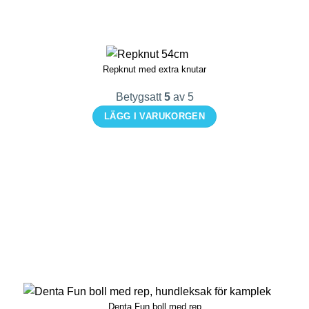
Repknut med extra knutar
Betygsatt
5
av 5
LÄGG I VARUKORGEN
Den
här
produkten
har
flera
varianter.
De
olika
alternativen
kan
Denta Fun boll med rep
väljas