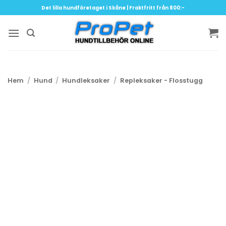
Skip
Det lilla hundföretaget i Skåne | Fraktfritt från 800:-
to
content
Hem
/
Hund
/
Hundleksaker
/
Repleksaker - Flosstugg