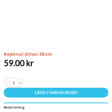
Repknut åttan 38cm
59.00
kr
Repknut åttan 38cm mängd
LÄGG I VARUKORGEN
Beskrivning