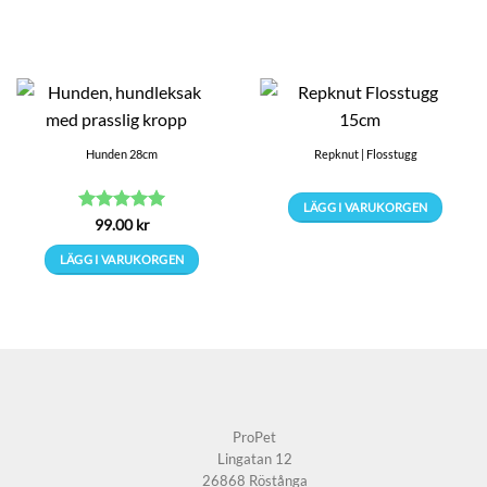
Hunden 28cm
Repknut | Flosstugg
LÄGG I VARUKORGEN
Betygsatt
5
99.00
kr
Den
av 5
här
LÄGG I VARUKORGEN
produkten
har
flera
varianter.
De
olika
alternativen
ProPet
kan
Lingatan 12
väljas
26868 Röstånga
på