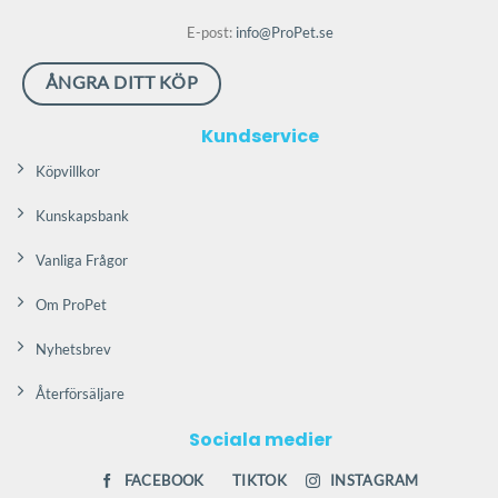
kan
kan
väljas
väljas
E-post:
info@ProPet.se
på
på
produktsidan
produktsidan
ÅNGRA DITT KÖP
Kundservice
Köpvillkor
Kunskapsbank
Vanliga Frågor
Om ProPet
Nyhetsbrev
Återförsäljare
Sociala medier
FACEBOOK
TIKTOK
INSTAGRAM