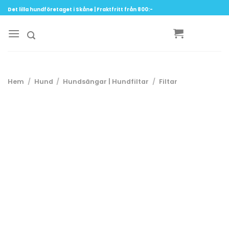
Skip
Det lilla hundföretaget i Skåne | Fraktfritt från 800:-
to
content
Hem
/
Hund
/
Hundsängar | Hundfiltar
/
Filtar