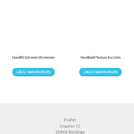
Hundfilt Grå med vitt mönster
Hundbädd Textura Eco Grön
LÄGG I VARUKORGEN
LÄGG I VARUKORGEN
Den
Den
här
här
produkten
produkten
har
har
flera
flera
varianter.
varianter.
De
De
ProPet
olika
olika
Lingatan 12
alternativen
alternativen
26868 Röstånga