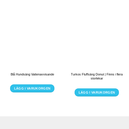
Blå Hundsäng Vattenavvisande
Turkos Fluffsäng Donut | Finns i flera
storlekar
LÄGG I VARUKORGEN
LÄGG I VARUKORGEN
Den
Den
här
här
produkten
produkten
har
har
flera
flera
varianter.