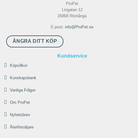
varianter.
De
ProPet
De
olika
Lingatan 12
olika
alternativen
26868 Röstånga
alternativen
kan
kan
E-post:
info@ProPet.se
väljas
väljas
på
på
ÅNGRA DITT KÖP
produktsidan
produktsidan
Kundservice
Köpvillkor
Kunskapsbank
Vanliga Frågor
Om ProPet
Nyhetsbrev
Återförsäljare