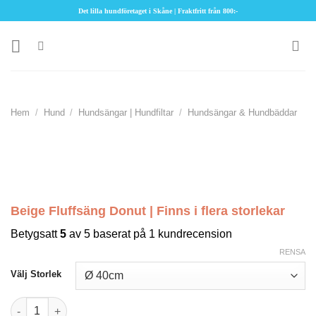
Skip
Det lilla hundföretaget i Skåne | Fraktfritt från 800:-
to
content
Hem
/
Hund
/
Hundsängar | Hundfiltar
/
Hundsängar & Hundbäddar
Beige Fluffsäng Donut | Finns i flera storlekar
Betygsatt
5
av 5 baserat på
1
kundrecension
RENSA
Välj Storlek
Beige Fluffsäng Donut | Finns i flera storlekar mängd