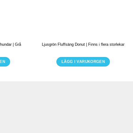
 hundar | Grå
Ljusgrön Fluffsäng Donut | Finns i flera storlekar
GEN
LÄGG I VARUKORGEN
Den
här
en
produkten
har
flera
r.
varianter.
De
olika
iven
alternativen