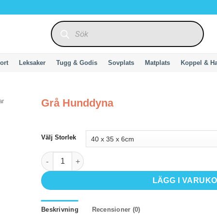
Produktsökning
ort
Leksaker
Tugg & Godis
Sovplats
Matplats
Koppel & H
Grå Hunddyna
ar
Välj Storlek
Grå Hunddyna mängd
LÄGG I VARUK
Beskrivning
Recensioner (0)