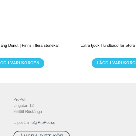
äng Donut | Finns i flera storlekar
Extra tjock Hundbädd för Stora
GG I VARUKORGEN
LÄGG I VARUKOR
Den
Den
här
här
produkten
produkt
har
har
ProPet
flera
flera
Lingatan 12
varianter.
variante
26868 Röstånga
De
De
E-post:
info@ProPet.se
olika
olika
alternativen
alternat