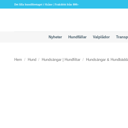
Skip
Det lilla hundföretaget i Skåne | Fraktfritt från 800:-
to
content
Nyheter
Hundfällar
Valplådor
Transp
Hem
/
Hund
/
Hundsängar | Hundfiltar
/
Hundsängar & Hundbädd