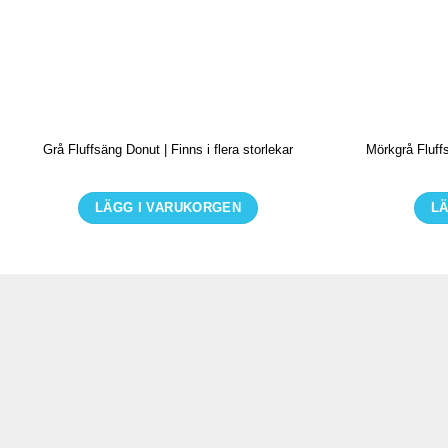
Grå Fluffsäng Donut | Finns i flera storlekar
Mörkgrå Fluffs
LÄGG I VARUKORGEN
LÄ
Den
här
produkten
har
flera
varianter.
De
olika
alternativen