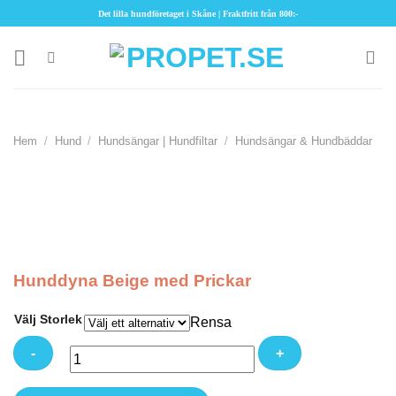
Skip
Det lilla hundföretaget i Skåne | Fraktfritt från 800:-
to
content
Hem
/
Hund
/
Hundsängar | Hundfiltar
/
Hundsängar & Hundbäddar
Hunddyna Beige med Prickar
Välj Storlek
Rensa
Hunddyna