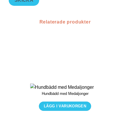
SKICKA
Relaterade produkter
Hundbädd med Medaljonger
LÄGG I VARUKORGEN
Den
här
produkten