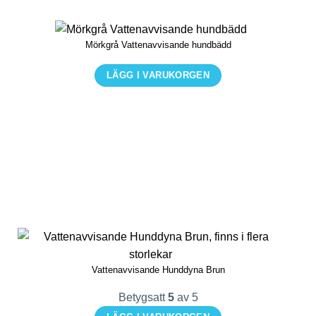
alternativen
kan
Mörkgrå Vattenavvisande hundbädd
väljas
på
LÄGG I VARUKORGEN
produktsidan
Den
här
produkten
har
flera
varianter.
De
olika
alternativen
kan
Vattenavvisande Hunddyna Brun
väljas
på
Betygsatt
5
av 5
produktsidan