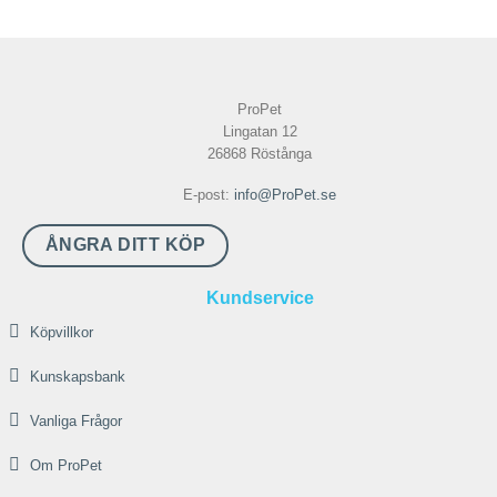
här
produkten
har
flera
ProPet
varianter.
Lingatan 12
De
26868 Röstånga
olika
E-post:
info@ProPet.se
alternativen
kan
ÅNGRA DITT KÖP
väljas
på
Kundservice
produktsidan
Köpvillkor
Kunskapsbank
Vanliga Frågor
Om ProPet