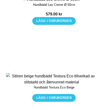
Hundbädd Leo Creme Ø 50cm
väljas
på
579.00
kr
produktsidan
LÄGG I VARUKORGEN
Hundbädd Textura Eco Beige
LÄGG I VARUKORGEN
Den