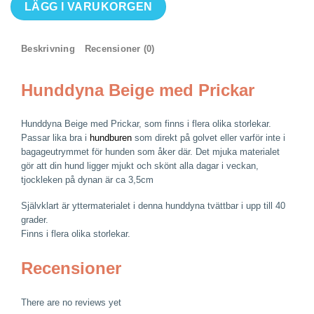
LÄGG I VARUKORGEN
Beige
med
Prickar
Beskrivning
Recensioner (0)
mängd
Hunddyna Beige med Prickar
Hunddyna Beige med Prickar, som finns i flera olika storlekar.
Passar lika bra i
hundburen
som direkt på golvet eller varför inte i
bagageutrymmet för hunden som åker där. Det mjuka materialet
gör att din hund ligger mjukt och skönt alla dagar i veckan,
tjockleken på dynan är ca 3,5cm
Självklart är yttermaterialet i denna hunddyna tvättbar i upp till 40
grader.
Finns i flera olika storlekar.
Recensioner
There are no reviews yet