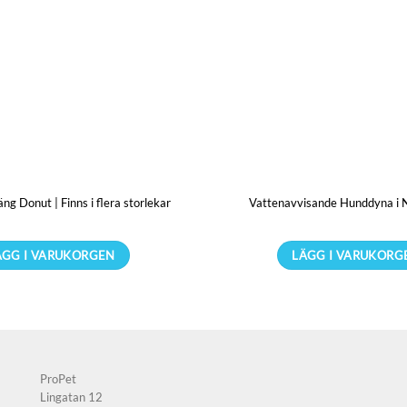
äng Donut | Finns i flera storlekar
Vattenavvisande Hunddyna i N
ÄGG I VARUKORGEN
LÄGG I VARUKORG
Den
Den
här
här
produkten
produkt
har
har
flera
flera
ProPet
varianter.
variante
Lingatan 12