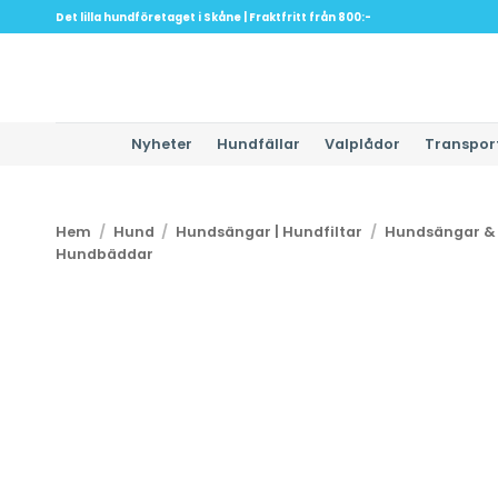
Skip
Det lilla hundföretaget i Skåne | Fraktfritt från 800:-
to
content
Nyheter
Hundfällar
Valplådor
Transpor
Hem
/
Hund
/
Hundsängar | Hundfiltar
/
Hundsängar &
Hundbäddar