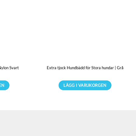
ylon Svart
Extra tjock Hundbädd för Stora hundar | Grå
EN
LÄGG I VARUKORGEN
Den
här
en
produkten
har
flera
r.
varianter.