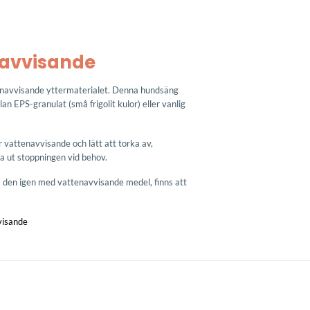
avvisande
navvisande yttermaterialet. Denna hundsäng
an EPS-granulat (små frigolit kulor) eller vanlig
vattenavvisande och lätt att torka av,
ta ut stoppningen vid behov.
den igen med vattenavvisande medel, finns att
visande