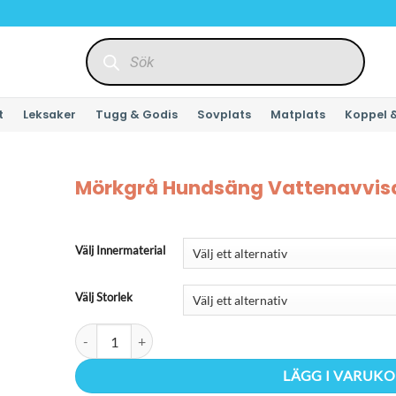
Produktsökning
t
Leksaker
Tugg & Godis
Sovplats
Matplats
Koppel 
Mörkgrå Hundsäng Vattenavvis
Välj Innermaterial
Välj Storlek
Mörkgrå Hundsäng Vattenavvisande mängd
LÄGG I VARUK