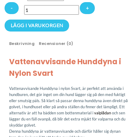
Vattenavvisande
LÄGG I VARUKORGEN
Hunddyna
i
Beskrivning
Recensioner (0)
Nylon
Svart
mängd
Vattenavvisande Hunddyna i
Nylon Svart
Vattenavvisande Hunddyna i nylon Svart, är perfekt att använda i
hundburen, det gör inget om din hund lägger sig på den med fuktigt
eller smutsig päls. Så klart så passar denna hunddyna även direkt på
golvet, i hundhuset eller på andra ställen du finner det lämpligt. Ett
alternativ är att ha bädden som bottenmaterial i
valplådan
och sen
lägger du en fäll ovanpå, då blir det extra mjukt för valparna och du
skyddar golvet.
Denna hunddyna är vattenavvisande och därför håller sig dynan