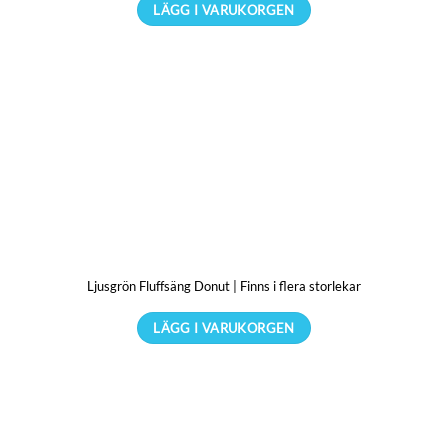
LÄGG I VARUKORGEN
produktsidan
Den
här
produkten
har
flera
varianter.
De
olika
alternativen
kan
Ljusgrön Fluffsäng Donut | Finns i flera storlekar
väljas
på
LÄGG I VARUKORGEN
produktsidan
Den
här
produkten
har