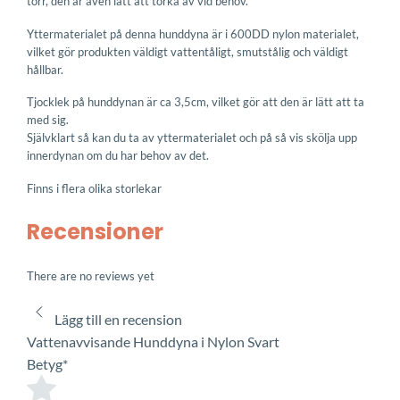
torr, den är även lätt att torka av vid behov.
Yttermaterialet på denna hunddyna är i 600DD nylon materialet,
vilket gör produkten väldigt vattentåligt, smutstålig och väldigt
hållbar.
Tjocklek på hunddynan är ca 3,5cm, vilket gör att den är lätt att ta
med sig.
Självklart så kan du ta av yttermaterialet och på så vis skölja upp
innerdynan om du har behov av det.
Finns i flera olika storlekar
Recensioner
There are no reviews yet
Lägg till en recension
Vattenavvisande Hunddyna i Nylon Svart
Betyg
*