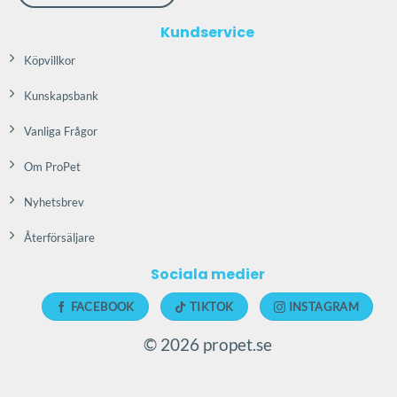
kan
väljas
Kundservice
på
Köpvillkor
produktsidan
Kunskapsbank
Vanliga Frågor
Om ProPet
Nyhetsbrev
Återförsäljare
Sociala medier
FACEBOOK
TIKTOK
INSTAGRAM
© 2026 propet.se