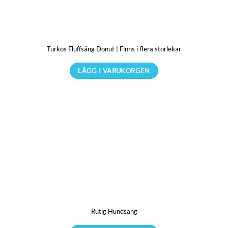
olika
alternativen
kan
Turkos Fluffsäng Donut | Finns i flera storlekar
väljas
på
LÄGG I VARUKORGEN
produktsidan
Den
här
produkten
har
flera
varianter.
De
olika
alternativen
kan
Rutig Hundsäng
väljas
på