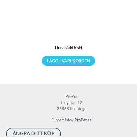
flera
varianter.
De
olika
alternativen
kan
Hundbädd Kaki
väljas
på
LÄGG I VARUKORGEN
produktsidan
Den
här
produkten
har
ProPet
flera
Lingatan 12
varianter.
26868 Röstånga
De
E-post:
info@ProPet.se
olika
alternativen
ÅNGRA DITT KÖP