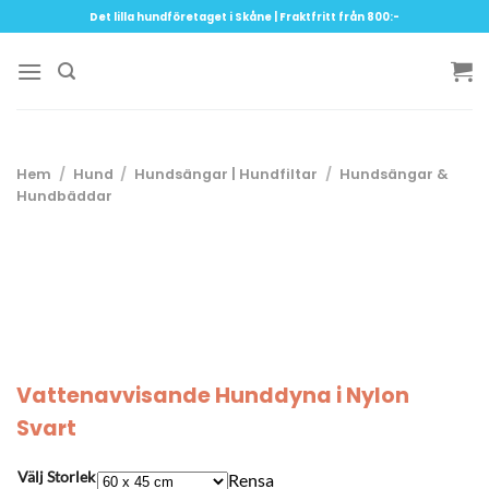
Skip
Det lilla hundföretaget i Skåne | Fraktfritt från 800:-
to
content
Hem
/
Hund
/
Hundsängar | Hundfiltar
/
Hundsängar &
Hundbäddar
Vattenavvisande Hunddyna i Nylon
Svart
Välj Storlek
Rensa