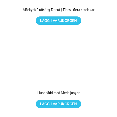
kan
Mörkgrå Fluffsäng Donut | Finns i flera storlekar
väljas
på
LÄGG I VARUKORGEN
produktsidan
Den
här
produkten
har
flera
varianter.
De
olika
alternativen
kan
Hundbädd med Medaljonger
väljas
på
LÄGG I VARUKORGEN
produktsidan
Den