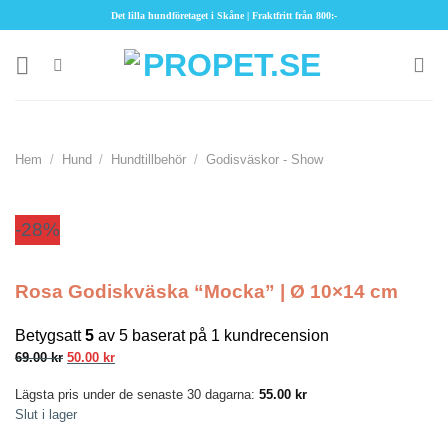
Skip
Det lilla hundföretaget i Skåne | Fraktfritt från 800:-
to
content
Hem
/
Hund
/
Hundtillbehör
/
Godisväskor - Show
-28%
Rosa Godiskväska “Mocka” | Ø 10×14 cm
Betygsatt
5
av 5 baserat på
1
kundrecension
Det
Det
69.00
kr
50.00
kr
ursprungliga
nuvarande
Lägsta pris under de senaste 30 dagarna:
55.00
kr
priset
priset
Slut i lager
var:
är:
69.00 kr.
50.00 kr.