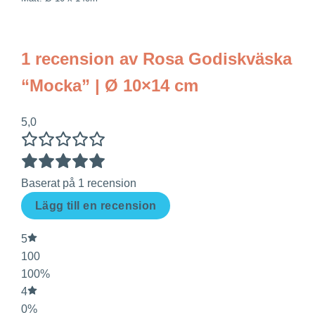
1 recension av
Rosa Godiskväska
“Mocka” | Ø 10×14 cm
5,0
Baserat på 1 recension
Lägg till en recension
5
100
100%
4
0%