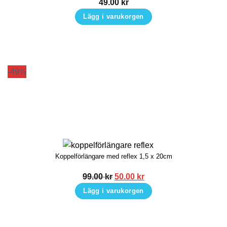
49.00
kr
Lägg i varukorgen
-49%
Koppelförlängare med reflex 1,5 x 20cm
Det
Det
99.00
kr
50.00
kr
ursprungliga
nuvarande
Lägg i varukorgen
priset
priset
var:
är:
99.00 kr.
50.00 kr.