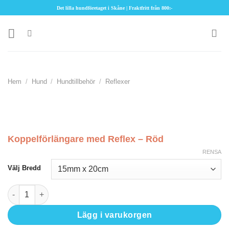
Skip
Det lilla hundföretaget i Skåne | Fraktfritt från 800:-
to
content
Hem
/
Hund
/
Hundtillbehör
/
Reflexer
Koppelförlängare med Reflex – Röd
RENSA
Välj Bredd
Koppelförlängare med Reflex - Röd mängd
Lägg i varukorgen