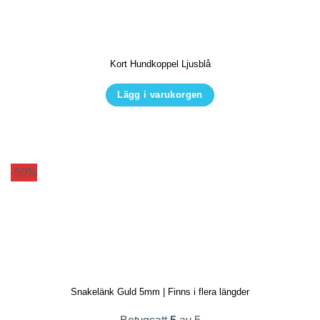
olika
alternativen
kan
Kort Hundkoppel Ljusblå
väljas
på
Lägg i varukorgen
produktsidan
Den
här
produkten
har
-50%
flera
varianter.
De
olika
alternativen
kan
Snakelänk Guld 5mm | Finns i flera längder
väljas
på