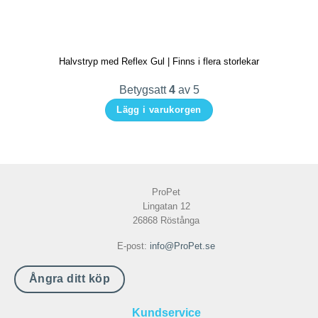
olika
alternativen
kan
Halvstryp med Reflex Gul | Finns i flera storlekar
väljas
på
Betygsatt
4
av 5
produktsidan
Lägg i varukorgen
Den
här
produkten
har
ProPet
flera
Lingatan 12
varianter.
26868 Röstånga
De
E-post:
info@ProPet.se
olika
alternativen
Ångra ditt köp
kan
väljas
Kundservice