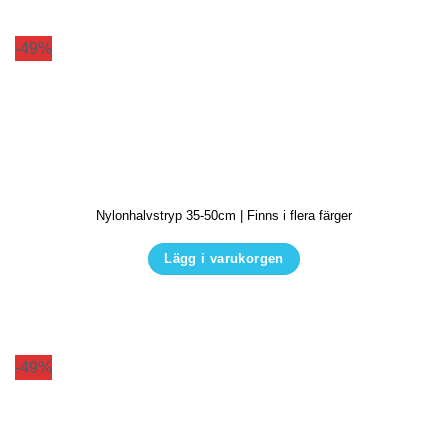
-49%
Nylonhalvstryp 35-50cm | Finns i flera färger
Lägg i varukorgen
Den
här
produkten
har
-49%
flera
varianter.
De