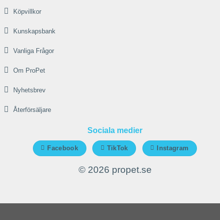
på
Köpvillkor
produktsidan
Kunskapsbank
Vanliga Frågor
Om ProPet
Nyhetsbrev
Återförsäljare
Sociala medier
Facebook
TikTok
Instagram
© 2026 propet.se