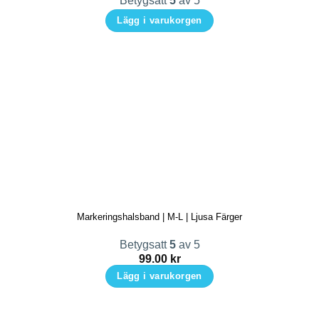
Betygsatt
5
av 5
produktsidan
Lägg i varukorgen
Den
här
produkten
har
flera
varianter.
De
olika
alternativen
kan
Markeringshalsband | M-L | Ljusa Färger
väljas
på
Betygsatt
5
av 5
produktsidan
99.00
kr
Lägg i varukorgen