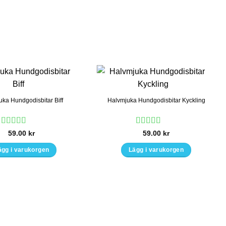
varianter.
De
olika
alternativen
kan
väljas
på
produktsidan
uka Hundgodisbitar Biff
Halvmjuka Hundgodisbitar Kyckling
Betygsatt
5
Betygsatt
5
59.00
kr
59.00
kr
av 5
av 5
ägg i varukorgen
Lägg i varukorgen