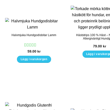
olika
alterna
kan
väljas
på
produk
Häststrips 100 % Häst – N
Halvmjuka Hundgodisbitar Lamm
Allergivänligt Hund
79.00
kr
Betygsatt
5
59.00
kr
Lägg i varukorg
av 5
Lägg i varukorgen
Den
här
produk
har
flera
variant
De
olika
alterna