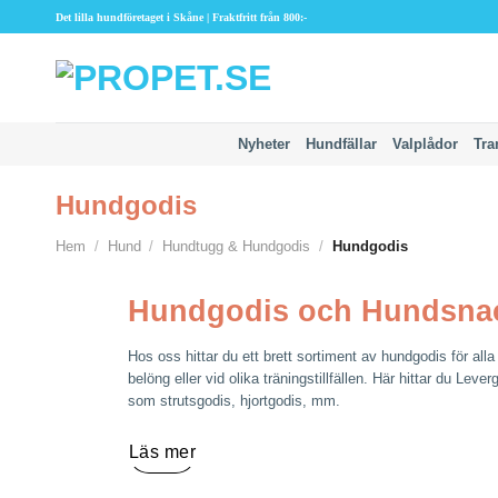
Skip
Det lilla hundföretaget i Skåne | Fraktfritt från 800:-
to
content
Nyheter
Hundfällar
Valplådor
Tra
Hundgodis
Hem
/
Hund
/
Hundtugg & Hundgodis
/
Hundgodis
Hundgodis och Hundsnack
Hos oss hittar du ett brett sortiment av hundgodis för all
belöng eller vid olika träningstillfällen. Här hittar du Le
som strutsgodis, hjortgodis, mm.
Läs mer