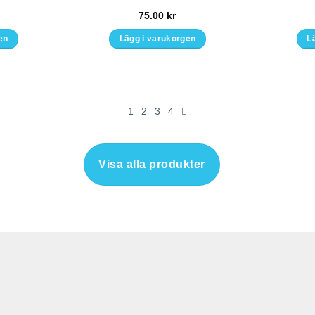
75.00
kr
en
Lägg i varukorgen
L
1
2
3
4
Visa alla produkter