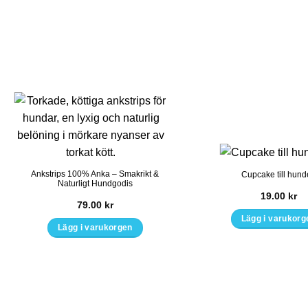
Ankstrips 100% Anka – Smakrikt &
Cupcake till hun
Naturligt Hundgodis
19.00
kr
79.00
kr
Lägg i varukorg
Lägg i varukorgen
Den
här
produkten
har
flera