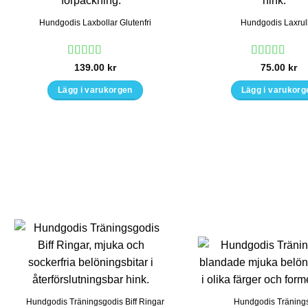
Hundgodis Laxbollar Glutenfri
Hundgodis Laxrul
Betygsatt
5
Betygsatt
5
139.00
kr
75.00
kr
av 5
av 5
Lägg i varukorgen
Lägg i varukorg
Hundgodis Träningsgodis Biff Ringar
Hundgodis Träning