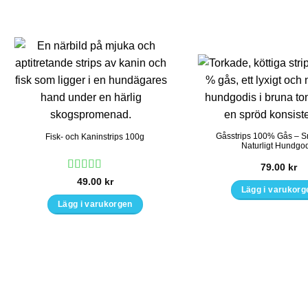
varianter.
De
olika
alternativen
kan
väljas
på
produktsidan
Gåsstrips 100% Gås – S
Fisk- och Kaninstrips 100g
Naturligt Hundgo
79.00
kr
Betygsatt
5
49.00
kr
Lägg i varukorg
av 5
Lägg i varukorgen
Den
här
produk
har
flera
variant
De