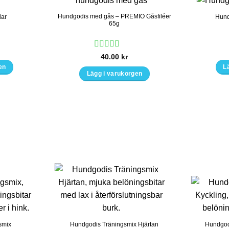
Hundgodis med gås – PREMIO Gåsfiléer
lar
Hund
65g
Betygsatt
5
40.00
kr
av 5
en
L
Lägg i varukorgen
smix
Hundgodis Träningsmix Hjärtan
Hundgod