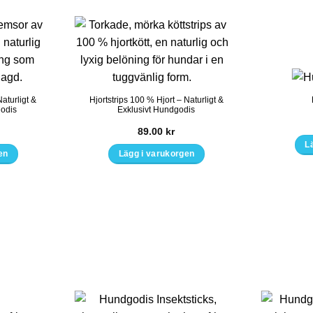
olika
tiven
alternativen
kan
väljas
på
tsidan
produktsidan
aturligt &
Hjortstrips 100 % Hjort – Naturligt &
godis
Exklusivt Hundgodis
89.00
kr
L
en
Lägg i varukorgen
Den
här
ten
produkten
har
flera
er.
varianter.
De
olika
tiven
alternativen