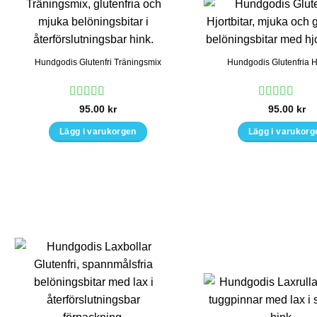
kan
väljas
på
produk
Hundgodis Glutenfri Träningsmix
Hundgodis Glutenfria Hj
Betygsatt
5
Betygsatt
95.00
kr
95.00
kr
av 5
4
av 5
Lägg i varukorgen
Lägg i varukorg