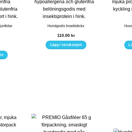
kan
väljas
på
tsidan
produktsidan
ortbitar
Hundgodis Insektsticks
Hund
110.00
kr
Lägg i varukorgen
L
en