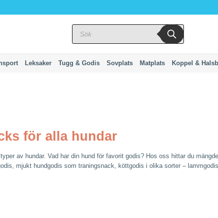
Produktsökning
nsport
Leksaker
Tugg & Godis
Sovplats
Matplats
Koppel & Hals
s för alla hundar
a typer av hundar. Vad har din hund för favorit godis? Hos oss hittar du mängde
vergodis, mjukt hundgodis som traningsnack, köttgodis i olika sorter – lammgodi