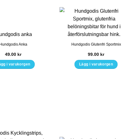
Hundgodis Anka
Hundgodis Glutenfri Sportmix
49.00
kr
99.00
kr
ägg i varukorgen
Lägg i varukorgen
Den
här
produkten
har
flera
varianter.
De
olika
alternativen
kan