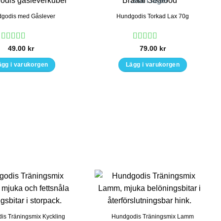
Slut i lager
godis med Gåslever
Hundgodis Torkad Lax 70g
Betygsatt
5
Betygsatt
5
49.00
kr
79.00
kr
av 5
av 5
ägg i varukorgen
Lägg i varukorgen
is Träningsmix Kyckling
Hundgodis Träningsmix Lamm