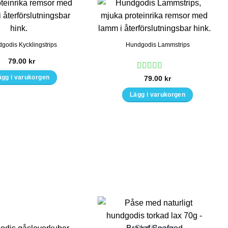
väljas
på
produktsidan
godis Kycklingstrips
Hundgodis Lammstrips
79.00
kr
Betygsatt
5
79.00
kr
ägg i varukorgen
av 5
Lägg i varukorgen