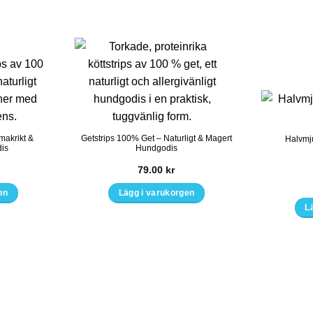
makrikt &
Getstrips 100% Get – Naturligt & Magert
Halvmj
dis
Hundgodis
79.00
kr
en
Lägg i varukorgen
L
Den
här
ten
produkten
har
flera
er.
varianter.
De