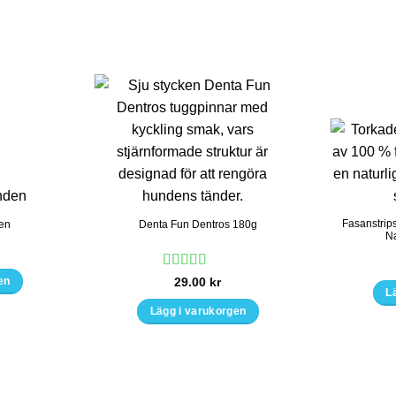
Fasanstrip
den
Denta Fun Dentros 180g
Na
Betygsatt
5
29.00
kr
en
L
av 5
Lägg i varukorgen