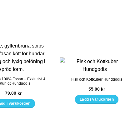
s 100% Fasan – Exklusivt &
Fisk och Köttkuber Hundgodis
turligt Hundgodis
55.00
kr
79.00
kr
Lägg i varukorgen
ägg i varukorgen
Den
här
produkten
har
flera