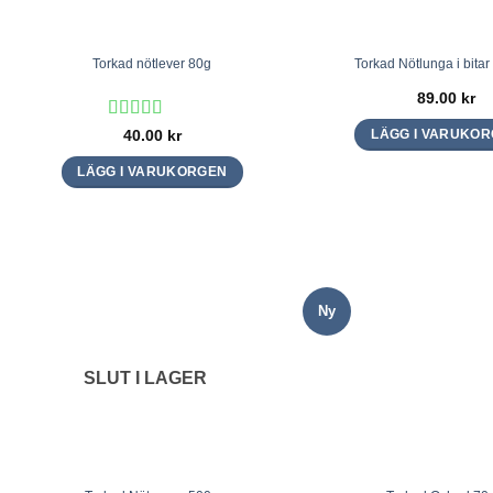
Torkad nötlever 80g
Torkad Nötlunga i bitar
89.00
kr
Betygsatt
5
40.00
kr
LÄGG I VARUKO
av 5
LÄGG I VARUKORGEN
Ny
SLUT I LAGER