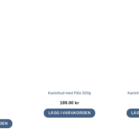
Kaninhud med Päls 500g
Kaninh
189.00
kr
LÄGG I VARUKORGEN
LÄG
RGEN