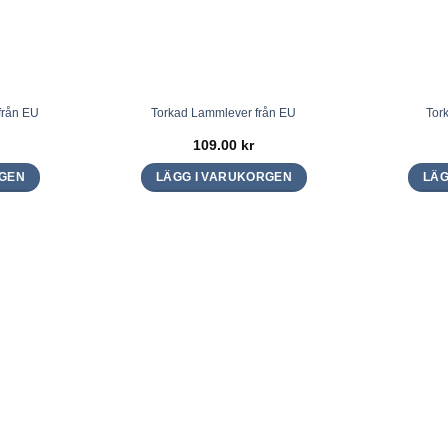
från EU
Torkad Lammlever från EU
Tor
109.00
kr
RGEN
LÄGG I VARUKORGEN
LÄG