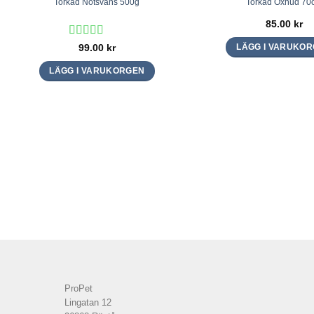
Torkad Nötsvans 500g
Torkad Oxhud 70
85.00
kr
Betygsatt
99.00
kr
LÄGG I VARUKO
4
av 5
LÄGG I VARUKORGEN
ProPet
Lingatan 12