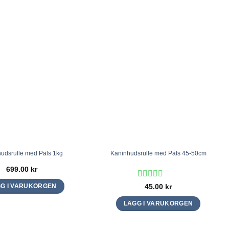
udsrulle med Päls 1kg
Kaninhudsrulle med Päls 45-50cm
699.00
kr
Betygsatt
5
45.00
kr
G I VARUKORGEN
av 5
LÄGG I VARUKORGEN