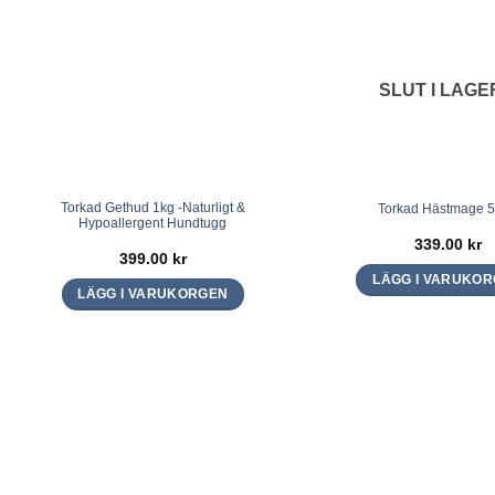
SLUT I LAGE
Torkad Gethud 1kg -Naturligt &
Torkad Hästmage 
Hypoallergent Hundtugg
339.00
kr
399.00
kr
LÄGG I VARUKO
LÄGG I VARUKORGEN