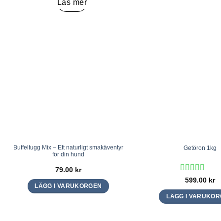
Läs mer
Buffeltugg Mix – Ett naturligt smakäventyr
Getöron 1kg
för din hund
79.00
kr
Betygsatt
5
599.00
kr
LÄGG I VARUKORGEN
av 5
LÄGG I VARUKO