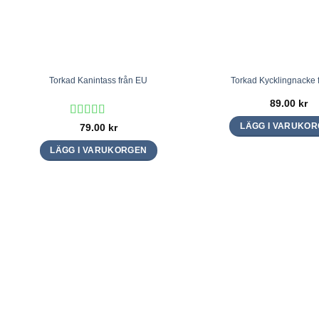
Torkad Kanintass från EU
Torkad Kycklingnacke 
89.00
kr
Betygsatt
5
79.00
kr
LÄGG I VARUKO
av 5
LÄGG I VARUKORGEN