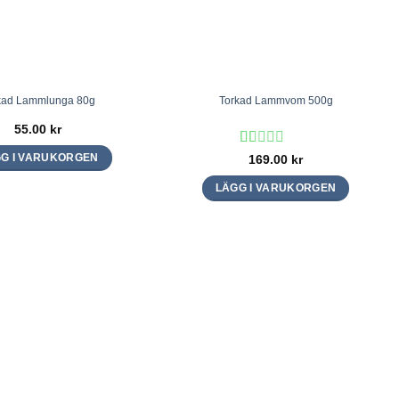
kad Lammlunga 80g
Torkad Lammvom 500g
55.00
kr
Betygsatt
169.00
kr
G I VARUKORGEN
1
av
LÄGG I VARUKORGEN
5