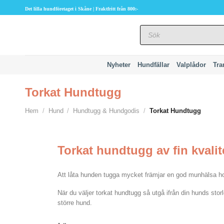
Skip
Det lilla hundföretaget i Skåne | Fraktfritt från 800:-
to
Produktsökning
content
Nyheter
Hundfällar
Valplådor
Tra
Torkat Hundtugg
Hem
/
Hund
/
Hundtugg & Hundgodis
/
Torkat Hundtugg
Torkat hundtugg av fin kvalit
Att låta hunden tugga mycket främjar en god munhälsa hos 
När du väljer torkat hundtugg så utgå ifrån din hunds sto
större hund.