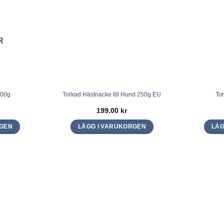
R
500g
Torkad Hästnacke till Hund 250g EU
To
199.00
kr
RGEN
LÄGG I VARUKORGEN
LÄG