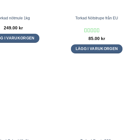
orkad nötmule 1kg
Torkad Nötstrupe från EU
249.00
kr
Betygsatt
5
85.00
kr
G I VARUKORGEN
av 5
LÄGG I VARUKORGEN