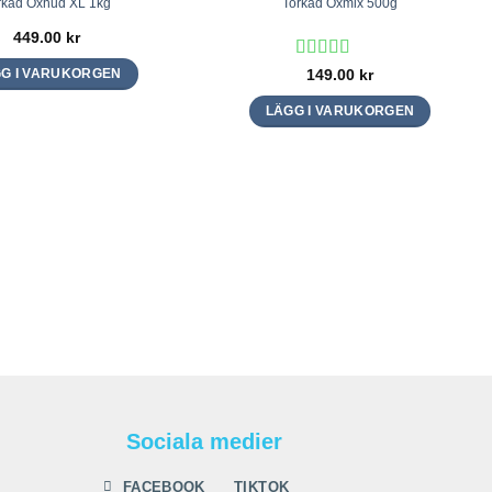
rkad Oxhud XL 1kg
Torkad Oxmix 500g
449.00
kr
Betygsatt
5
149.00
kr
G I VARUKORGEN
av 5
LÄGG I VARUKORGEN
Sociala medier
FACEBOOK
TIKTOK