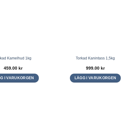
flera
varianter.
De
olika
alternativen
kan
väljas
på
rkad Kamelhud 1kg
Torkad Kanintass 1,5kg
produktsidan
459.00
kr
999.00
kr
G I VARUKORGEN
LÄGG I VARUKORGEN