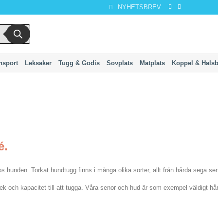
NYHETSBREV
nsport
Leksaker
Tugg & Godis
Sovplats
Matplats
Koppel & Hals
é.
hunden. Torkat hundtugg finns i många olika sorter, allt från hårda sega senor
rlek och kapacitet till att tugga. Våra senor och hud är som exempel väldigt h