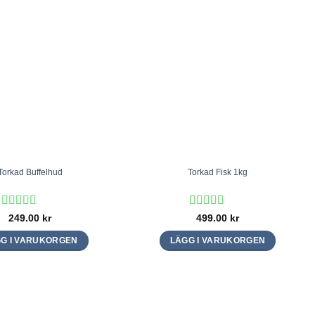
Torkad Buffelhud
Torkad Fisk 1kg
Betygsatt
Betygsatt
5
249.00
kr
499.00
kr
4.67
av 5
av 5
G I VARUKORGEN
LÄGG I VARUKORGEN
Den
här
produkten
har