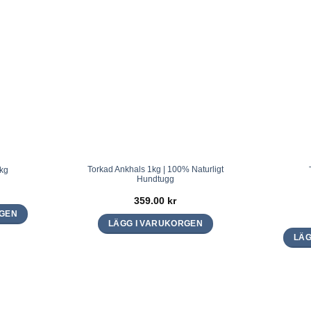
Torkad Ankhals 1kg | 100% Naturligt
1kg
Hundtugg
359.00
kr
RGEN
LÄGG I VARUKORGEN
LÄG