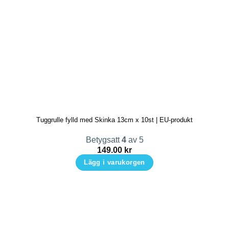
här
produkten
har
flera
varianter.
De
olika
alternativen
kan
Tuggrulle fylld med Skinka 13cm x 10st | EU-produkt
väljas
på
Betygsatt
4
av 5
produktsidan
149.00
kr
Lägg i varukorgen