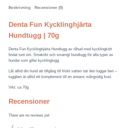
Hundtugg
Beskrivning
Recensioner (0)
|
70g
mängd
Denta Fun Kycklinghjärta
Hundtugg | 70g
Denta Fun Kycklinghjärta Hundtugg av råhud med kycklingkött
lindat runt om. Smakrikt och smarrigt hundtugg för alla typer av
hundar som gillar kycklingtugg.
Låt alltid din hund att tillgång till friskt vatten när den tuggar ben –
tuggben är alltid ett komplement till en annans mångsidig kost.
Vikt: ca 70g
Recensioner
There are no reviews yet