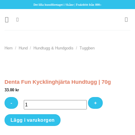
Skip
Det lilla hundföretaget i Skåne | Fraktfritt från 800:-
to
content
Hem
/
Hund
/
Hundtugg & Hundgodis
/
Tuggben
Denta Fun Kycklinghjärta Hundtugg | 70g
33.00
kr
Denta
Lägg i varukorgen
Fun
Kycklinghjärta