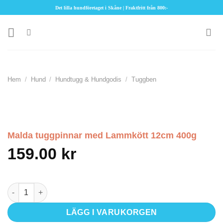
Skip
Det lilla hundföretaget i Skåne | Fraktfritt från 800:-
to
content
Hem
/
Hund
/
Hundtugg & Hundgodis
/
Tuggben
Malda tuggpinnar med Lammkött 12cm 400g
159.00
kr
Malda tuggpinnar med Lammkött 12cm 400g mängd
LÄGG I VARUKORGEN