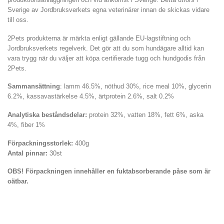
Sverige av Jordbruksverkets egna veterinärer innan de skickas vidare
till oss.
2Pets produkterna är märkta enligt gällande EU-lagstiftning och
Jordbruksverkets regelverk. Det gör att du som hundägare alltid kan
vara trygg när du väljer att köpa certifierade tugg och hundgodis från
2Pets.
Sammansättning
: lamm 46.5%, nöthud 30%, rice meal 10%, glycerin
6.2%, kassavastärkelse 4.5%, ärtprotein 2.6%, salt 0.2%
Analytiska beståndsdelar:
protein 32%, vatten 18%, fett 6%, aska
4%, fiber 1%
Förpackningsstorlek:
400g
Antal pinnar:
30st
OBS! Förpackningen innehåller en fuktabsorberande påse som är
oätbar.