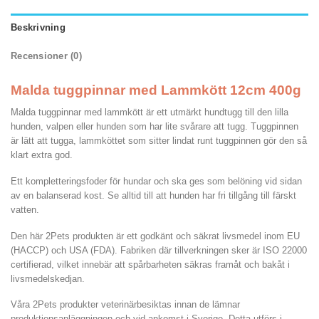
Beskrivning
Recensioner (0)
Malda tuggpinnar med Lammkött 12cm 400g
Malda tuggpinnar med lammkött är ett utmärkt hundtugg till den lilla
hunden, valpen eller hunden som har lite svårare att tugg. Tuggpinnen
är lätt att tugga, lammköttet som sitter lindat runt tuggpinnen gör den så
klart extra god.
Ett kompletteringsfoder för hundar och ska ges som belöning vid sidan
av en balanserad kost. Se alltid till att hunden har fri tillgång till färskt
vatten.
Den här 2Pets produkten är ett godkänt och säkrat livsmedel inom EU
(HACCP) och USA (FDA). Fabriken där tillverkningen sker är ISO 22000
certifierad, vilket innebär att spårbarheten säkras framåt och bakåt i
livsmedelskedjan.
Våra 2Pets produkter veterinärbesiktas innan de lämnar
produktionsanläggningen och vid ankomst i Sverige. Detta utförs i