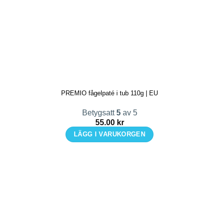
har
flera
varianter.
De
olika
alternativen
kan
PREMIO fågelpaté i tub 110g | EU
väljas
på
Betygsatt
5
av 5
produktsidan
55.00
kr
LÄGG I VARUKORGEN