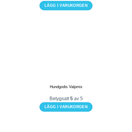
LÄGG I VARUKORGEN
Den
här
produkten
har
flera
varianter.
De
olika
alternativen
kan
Hundgodis Valpmix
väljas
på
Betygsatt
5
av 5
produktsidan
LÄGG I VARUKORGEN
Den
här
produkten