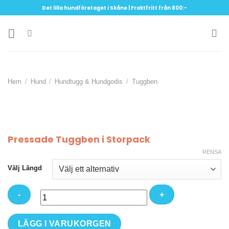
Skip
Det lilla hundföretaget i Skåne | Fraktfritt från 800:-
to
content
Hem
/
Hund
/
Hundtugg & Hundgodis
/
Tuggben
Pressade Tuggben i Storpack
RENSA
Välj Längd
Pressade
LÄGG I VARUKORGEN