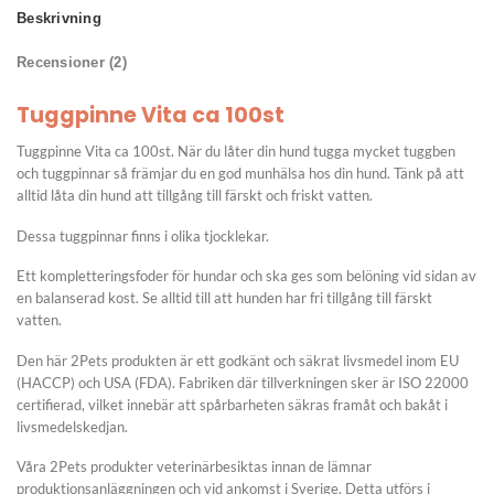
Beskrivning
Recensioner (2)
Tuggpinne Vita ca 100st
Tuggpinne Vita ca 100st. När du låter din hund tugga mycket tuggben
och tuggpinnar så främjar du en god munhälsa hos din hund. Tänk på att
alltid låta din hund att tillgång till färskt och friskt vatten.
Dessa tuggpinnar finns i olika tjocklekar.
Ett kompletteringsfoder för hundar och ska ges som belöning vid sidan av
en balanserad kost. Se alltid till att hunden har fri tillgång till färskt
vatten.
Den här 2Pets produkten är ett godkänt och säkrat livsmedel inom EU
(HACCP) och USA (FDA). Fabriken där tillverkningen sker är ISO 22000
certifierad, vilket innebär att spårbarheten säkras framåt och bakåt i
livsmedelskedjan.
Våra 2Pets produkter veterinärbesiktas innan de lämnar
produktionsanläggningen och vid ankomst i Sverige. Detta utförs i