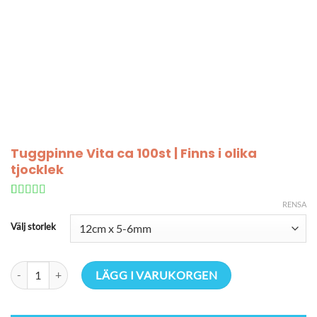
Tuggpinne Vita ca 100st | Finns i olika
tjocklek
RENSA
Betygsatt
2
4
av 5
Välj storlek
baserat på
kundrecensioner
Tuggpinne Vita ca 100st | Finns i olika tjocklek mängd
LÄGG I VARUKORGEN