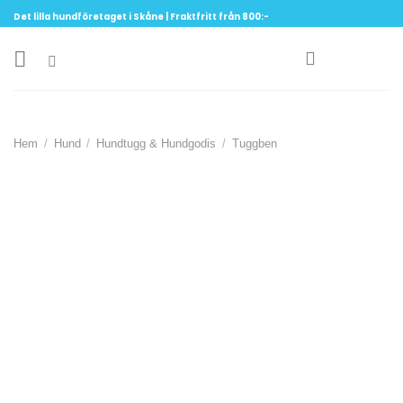
Skip
Det lilla hundföretaget i Skåne | Fraktfritt från 800:-
to
content
Hem
/
Hund
/
Hundtugg & Hundgodis
/
Tuggben