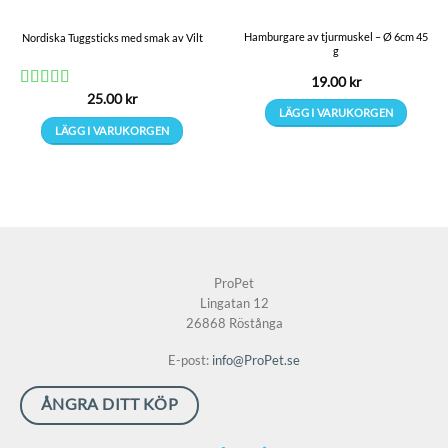
Hamburgare av tjurmuskel – Ø 6cm 45
Nordiska Tuggsticks med smak av Vilt
g
19.00
kr
25.00
kr
Betygsatt
LÄGG I VARUKORGEN
4.5
av 5
LÄGG I VARUKORGEN
ProPet
Lingatan 12
26868 Röstånga
E-post:
info@ProPet.se
ÅNGRA DITT KÖP