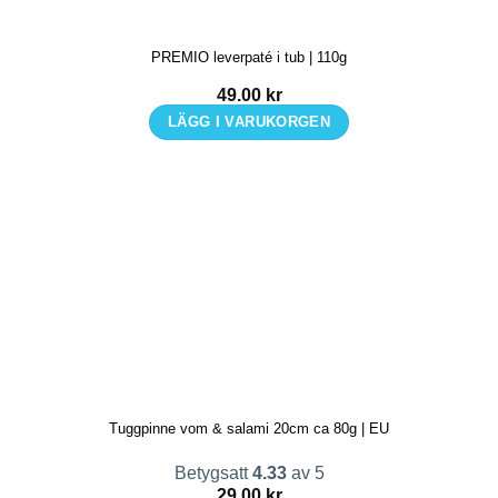
PREMIO leverpaté i tub | 110g
49.00
kr
LÄGG I VARUKORGEN
Tuggpinne vom & salami 20cm ca 80g | EU
Betygsatt
4.33
av 5
29.00
kr