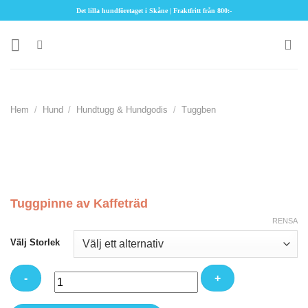
Skip
Det lilla hundföretaget i Skåne | Fraktfritt från 800:-
to
content
Hem
/
Hund
/
Hundtugg & Hundgodis
/
Tuggben
Tuggpinne av Kaffeträd
RENSA
Välj Storlek