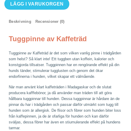
Tuggpinne
LÄGG I VARUKORGEN
av
Kaffeträd
mängd
Beskrivning
Recensioner (0)
Tuggpinne av Kaffeträd
Tuggpinne av Kaffeträd är det som vilken vanlig pinne i trädgården
som helst? Så klart inte! Ett tuggben utan koffein, kalorier och
konstgjorda tillsatser. Tuggpinnen har en rengörande effekt på din
hunds tänder, stimulerar tugglusten och genom det ökar
endorfinerna i hunden, vilket skapar ett välmående.
När man använt klart kaffeträden i Madagaskar och de slutat
producera kafffebönor, ja då använder man träden till att göra
hållbara tuggpinnar till hunden. Dessa tuggpinnar är hårdare än de
pinnar du har i trädgården och passar därför utmärkt som tugg till
hunden som är allergisk. De flisor och fibrer som hunden biter loss
från kaffepinnen, ja de är ofarliga för hunden och kan därför
sväljas, dessa fibrer har även en stiumulerande effekt på hundens
tarmar.