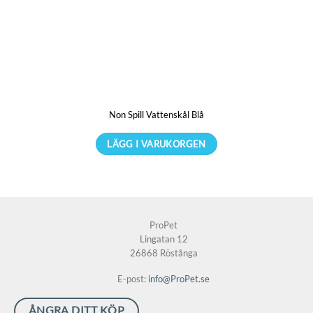
flera
varianter.
De
olika
alternativen
kan
Non Spill Vattenskål Blå
väljas
på
LÄGG I VARUKORGEN
produktsidan
Den
här
produkten
har
ProPet
flera
Lingatan 12
varianter.
26868 Röstånga
De
E-post:
info@ProPet.se
olika
alternativen
ÅNGRA DITT KÖP