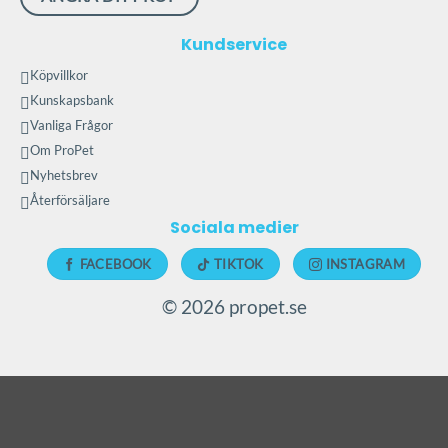
kan
väljas
Kundservice
på
Köpvillkor
produktsidan
Kunskapsbank
Vanliga Frågor
Om ProPet
Nyhetsbrev
Återförsäljare
Sociala medier
FACEBOOK
TIKTOK
INSTAGRAM
© 2026 propet.se