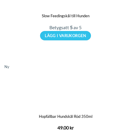
Slow Feedingskål till Hunden
Betygsatt
5
av 5
LÄGG I VARUKORGEN
Den
här
produkten
har
Ny
flera
varianter.
De
olika
alternativen
kan
Hopfällbar Hundskål Röd 350ml
väljas
på
49.00
kr