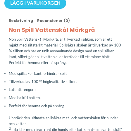
Non
LÄGG I VARUKORGEN
Spill
Vattenskål
Beskrivning
Recensioner (0)
Mörkgrå
mängd
Non Spill Vattenskål Mörkgrå
Non Spill Vattenskål Mörkgrå, är tillverkad i silikon, som är ett
mjukt med slitstarkt material. Spillsäkra skålen är tillverkad av 100
% silikon och har en unik avsmalnande design med en spillsäker
kant, vilket gör spillt vatten eller torrfoder till ett minne blott.
Perfekt för hemma eller på språng.
Med spillsäker kant förhindrar spill.
Tillverkad av 100 % högkvalitativ silikon.
Lätt att rengöra.
Med halkfri botten.
Perfekt för hemma och på språng.
Upptäck den ultimata spillsäkra mat- och vattenskålen för hundar
och katter.
Är du klar med röran runt din hunds eller katts mat- och vattenskål?