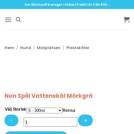
Skip
Det lilla hundföretaget i Skåne | Fraktfritt från 800:-
to
content
Hem
/
Hund
/
Matplatsen
/
Plastskålar
Non Spill Vattenskål Mörkgrå
Välj Storlek
Rensa