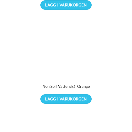
produktsidan
LÄGG I VARUKORGEN
Non Spill Vattenskål Orange
LÄGG I VARUKORGEN
Den
här
produkten
har