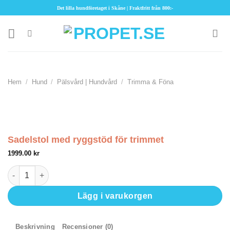
Skip
Det lilla hundföretaget i Skåne | Fraktfritt från 800:-
to
content
Hem
/
Hund
/
Pälsvård | Hundvård
/
Trimma & Föna
Sadelstol med ryggstöd för trimmet
1999.00
kr
Sadelstol med ryggstöd för trimmet mängd
Lägg i varukorgen
Beskrivning
Recensioner (0)