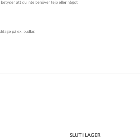
 betyder att du inte behöver tejp eller något
itage på ex. pudlar.
SLUT I LAGER