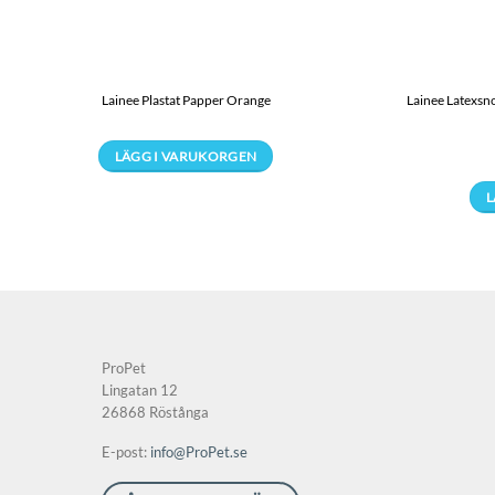
Lainee Plastat Papper Orange
Lainee Latexsn
LÄGG I VARUKORGEN
Den
L
här
produkten
har
flera
varianter.
De
olika
ProPet
alternativen
Lingatan 12
26868 Röstånga
kan
väljas
E-post:
info@ProPet.se
på
produktsidan