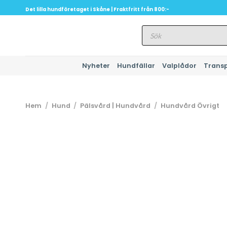
Skip
Det lilla hundföretaget i Skåne | Fraktfritt från 800:-
to
Produktsökning
content
Nyheter
Hundfällar
Valplådor
Trans
Hem
/
Hund
/
Pälsvård | Hundvård
/
Hundvård Övrigt