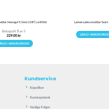
oddar Neongul 9,5mm (3/8″) ca 850st
Lainee Latex snoddar Svar
Betygsatt
5
av 5
LÄGG I VARUKORG
229.00
kr
Den
ÄGG I VARUKORGEN
här
produkt
har
flera
varianter
De
Kundservice
olika
alternati
Köpvillkor
kan
väljas
Kunskapsbank
på
Vanliga Frågor
produkts