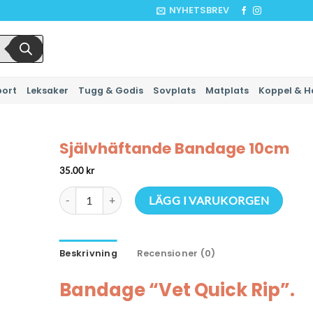
NYHETSBREV
port
Leksaker
Tugg & Godis
Sovplats
Matplats
Koppel & H
Självhäftande Bandage 10cm
35.00
kr
Självhäftande Bandage 10cm mängd
LÄGG I VARUKORGEN
Beskrivning
Recensioner (0)
Bandage “Vet Quick Rip”.