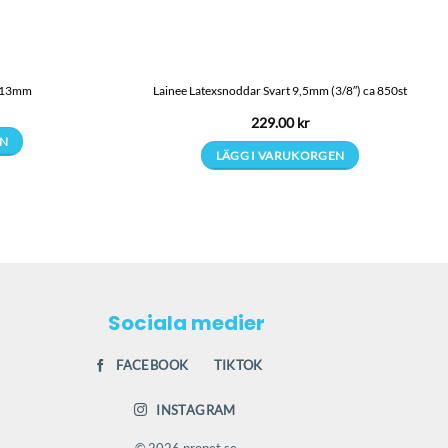
t 13mm
Lainee Latexsnoddar Svart 9,5mm (3/8″) ca 850st
229.00
kr
EN
LÄGG I VARUKORGEN
en
.
Sociala medier
ven
FACEBOOK
TIKTOK
INSTAGRAM
idan