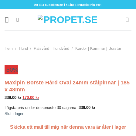
Skip
Det lilla hundföretaget i Skåne | Fraktfritt från 800:-
to
content
Hem
/
Hund
/
Pälsvård | Hundvård
/
Kardor | Kammar | Borstar
-50%
Maxipin Borste Hård Oval 24mm stålpinnar | 185
x 48mm
Det
Det
339.00
kr
170.00
kr
ursprungliga
nuvarande
priset
priset
Lägsta pris under de senaste 30 dagarna:
339.00
kr
var:
är:
339.00 kr.
170.00 kr.
Slut i lager
Skicka ett mail till mig när denna vara är åter i lager