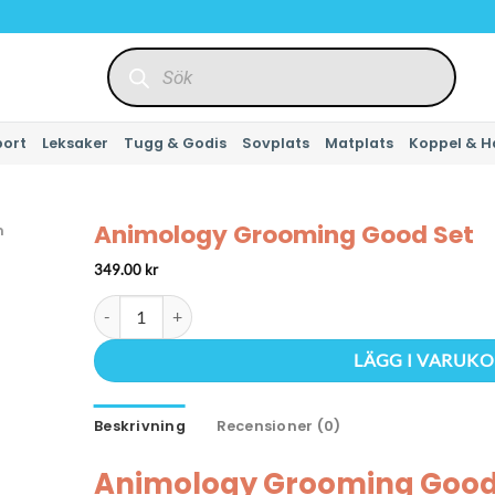
Produktsökning
port
Leksaker
Tugg & Godis
Sovplats
Matplats
Koppel & H
Animology Grooming Good Set
m
349.00
kr
Animology Grooming Good Set mängd
LÄGG I VARUK
Beskrivning
Recensioner (0)
Animology Grooming Good