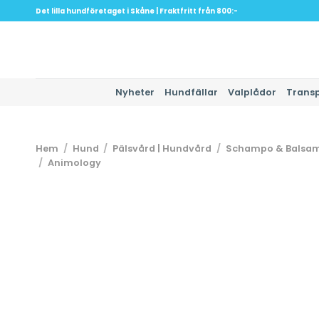
Skip
Det lilla hundföretaget i Skåne | Fraktfritt från 800:-
to
content
Nyheter
Hundfällar
Valplådor
Trans
Hem
/
Hund
/
Pälsvård | Hundvård
/
Schampo & Balsa
/
Animology