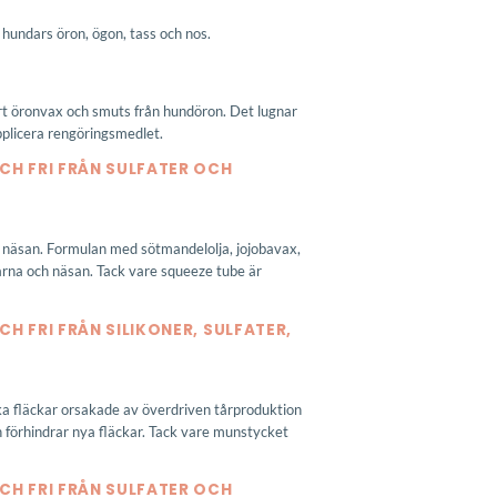
hundars öron, ögon, tass och nos.
ort öronvax och smuts från hundöron. Det lugnar
applicera rengöringsmedlet.
CH FRI FRÅN SULFATER OCH
ch näsan. Formulan med sötmandelolja, jojobavax,
arna och näsan. Tack vare squeeze tube är
H FRI FRÅN SILIKONER, SULFATER,
ska fläckar orsakade av överdriven tårproduktion
h förhindrar nya fläckar. Tack vare munstycket
CH FRI FRÅN SULFATER OCH