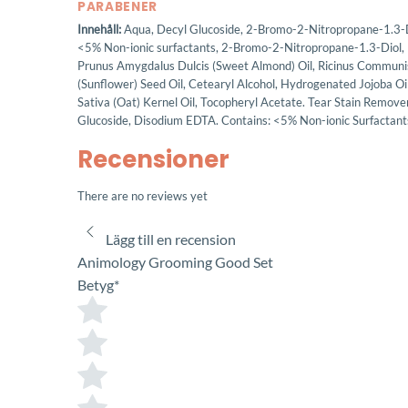
PARABENER
Innehåll:
Aqua, Decyl Glucoside, 2-Bromo-2-Nitropropane-1.3-Dio
<5% Non-ionic surfactants, 2-Bromo-2-Nitropropane-1.3-Diol,
Prunus Amygdalus Dulcis (Sweet Almond) Oil, Ricinus Communis
(Sunflower) Seed Oil, Cetearyl Alcohol, Hydrogenated Jojoba Oi
Sativa (Oat) Kernel Oil, Tocopheryl Acetate. Tear Stain Remove
Glucoside, Disodium EDTA. Contains: <5% Non-ionic Surfactant
Recensioner
There are no reviews yet
Lägg till en recension
Animology Grooming Good Set
Betyg
*