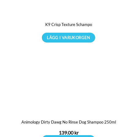
K9 Crisp Texture Schampo
LÄGG I VARUKORGEN
Den
här
produkten
har
flera
varianter.
De
olika
alternativen
kan
Animology Dirty Dawg No Rinse Dog Shampoo 250ml
väljas
på
139.00
kr