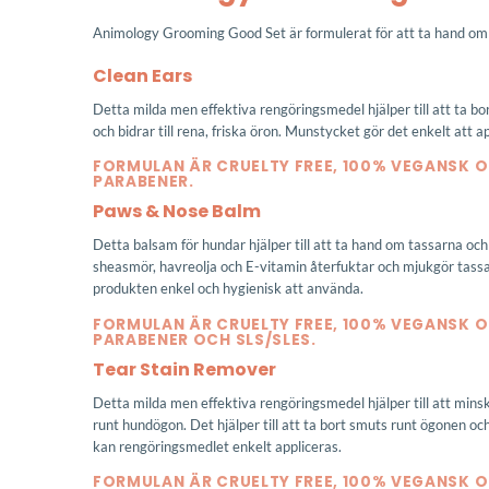
Animology Grooming Good Set är formulerat för att ta hand om 
Clean Ears
Detta milda men effektiva rengöringsmedel hjälper till att ta b
och bidrar till rena, friska öron. Munstycket gör det enkelt att 
FORMULAN ÄR CRUELTY FREE, 100% VEGANSK O
PARABENER.
Paws & Nose Balm
Detta balsam för hundar hjälper till att ta hand om tassarna o
sheasmör, havreolja och E-vitamin återfuktar och mjukgör tass
produkten enkel och hygienisk att använda.
FORMULAN ÄR CRUELTY FREE, 100% VEGANSK OC
PARABENER OCH SLS/SLES.
Tear Stain Remover
Detta milda men effektiva rengöringsmedel hjälper till att min
runt hundögon. Det hjälper till att ta bort smuts runt ögonen oc
kan rengöringsmedlet enkelt appliceras.
FORMULAN ÄR CRUELTY FREE, 100% VEGANSK O