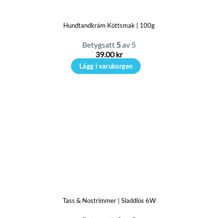
Hundtandkräm Köttsmak | 100g
Betygsatt
5
av 5
39.00
kr
Lägg i varukorgen
Tass & Nostrimmer | Sladdlös 6W