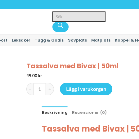
Produktsökning
port
Leksaker
Tugg & Godis
Sovplats
Matplats
Koppel & H
Tassalva med Bivax | 50ml
49.00
kr
Tassalva med Bivax | 50ml mängd
Lägg i varukorgen
Beskrivning
Recensioner (0)
Tassalva med Bivax | 5