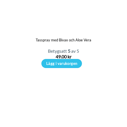
Tasspray med Bivax och Aloe Vera
Betygsatt
5
av 5
49.00
kr
Lägg i varukorgen