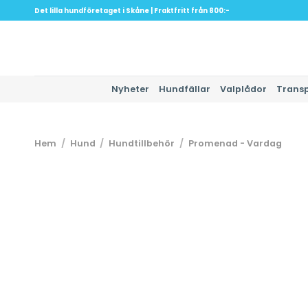
Skip
Det lilla hundföretaget i Skåne | Fraktfritt från 800:-
to
content
Nyheter
Hundfällar
Valplådor
Trans
Hem
/
Hund
/
Hundtillbehör
/
Promenad - Vardag