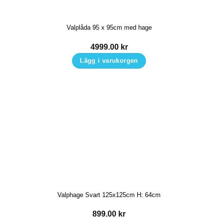
alternativen
kan
Valplåda 95 x 95cm med hage
väljas
på
4999.00
kr
produktsidan
Lägg i varukorgen
Valphage Svart 125x125cm H: 64cm
899.00
kr