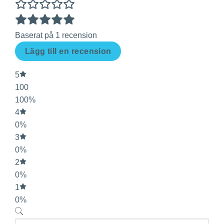
Baserat på 1 recension
Lägg till en recension
5
100
100%
4
0%
3
0%
2
0%
1
0%