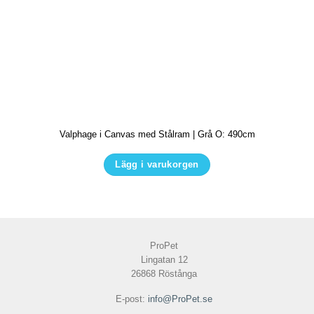
Valphage i Canvas med Stålram | Grå O: 490cm
Lägg i varukorgen
Den
här
produkten
har
ProPet
flera
Lingatan 12
varianter.
26868 Röstånga
De
E-post:
info@ProPet.se
olika