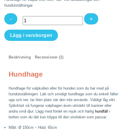
hundutställningar.
Hundhage
Lägg i varukorgen
Canvas
Ø
150cm
Beskrivning
Recensioner (1)
H:
65cm
mängd
Hundhage
Hundhage för valpkullen eller för hunden som du har med på
hundutställningen. Lätt och smidigt hundhage som du enkelt fäller
upp och ner, tar liten plats när den inte används. Väldigt låg vikt.
Självklart så fungerar valphagen även utmärkt till kaniner eller
andra små djur. Lägg med fördel en mjuk och härlig
hundfäll
i
botten som du lätt kan klippa till den storleken som passar.
Mått: Ø 150cm – Höjd: 65cm