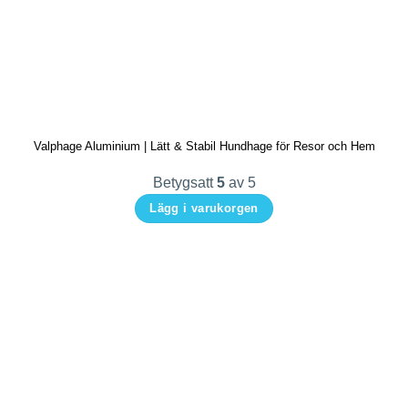
Valphage Aluminium | Lätt & Stabil Hundhage för Resor och Hem
Betygsatt
5
av 5
Lägg i varukorgen
Den
här
produkten
har
flera
varianter.
De
olika