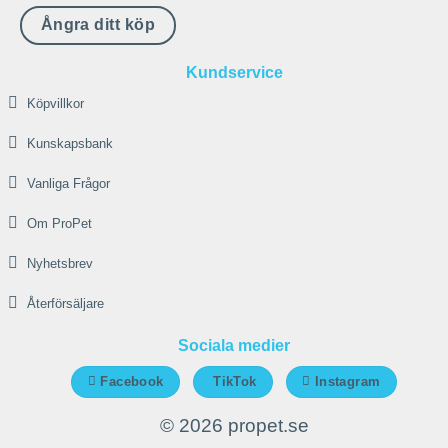
alternativen
Ångra ditt köp
kan
väljas
Kundservice
på
Köpvillkor
produktsidan
Kunskapsbank
Vanliga Frågor
Om ProPet
Nyhetsbrev
Återförsäljare
Sociala medier
Facebook
TikTok
Instagram
© 2026 propet.se