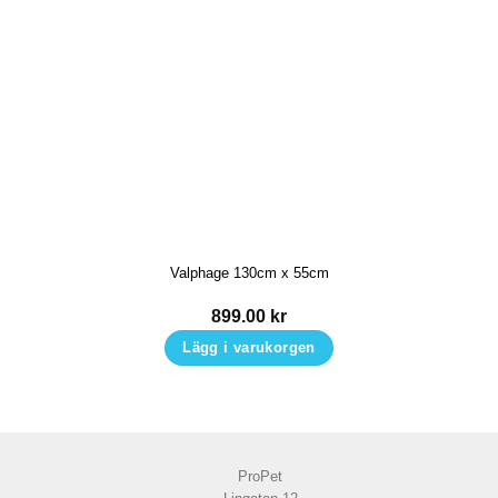
här
produkten
har
flera
varianter.
De
olika
alternativen
kan
Valphage 130cm x 55cm
väljas
på
899.00
kr
produktsidan
Lägg i varukorgen
ProPet