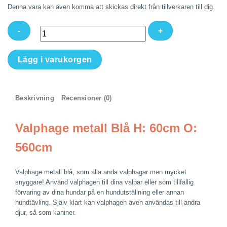
Denna vara kan även komma att skickas direkt från tillverkaren till dig.
Valphage
Lägg i varukorgen
metall
Blå
H:
Beskrivning
Recensioner (0)
60cm
O:
560cm
Valphage metall Blå H: 60cm O:
mängd
560cm
Valphage metall blå, som alla anda valphagar men mycket
snyggare! Använd valphagen till dina valpar eller som tillfällig
förvaring av dina hundar på en hundutställning eller annan
hundtävling. Själv klart kan valphagen även användas till andra
djur, så som kaniner.