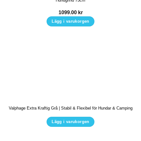
Hundgrind 75cm
1099.00
kr
Lägg i varukorgen
Valphage Extra Kraftig Grå | Stabil & Flexibel för Hundar & Camping
Lägg i varukorgen
Den
här