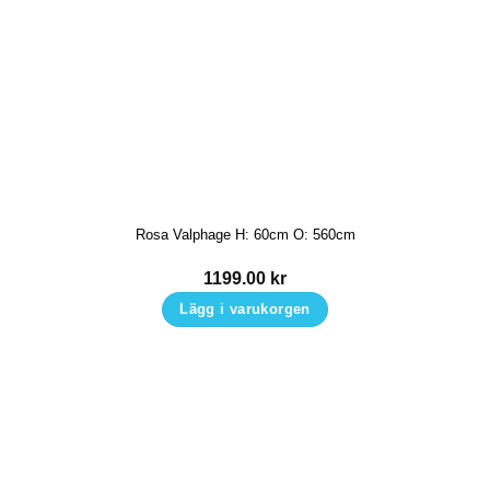
produkten
har
flera
varianter.
De
olika
alternativen
kan
Rosa Valphage H: 60cm O: 560cm
väljas
på
1199.00
kr
produktsidan
Lägg i varukorgen