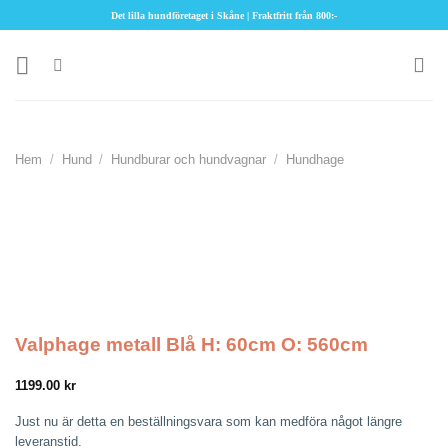
Skip
Det lilla hundföretaget i Skåne | Fraktfritt från 800:-
to
content
Hem
/
Hund
/
Hundburar och hundvagnar
/
Hundhage
Valphage metall Blå H: 60cm O: 560cm
1199.00
kr
Just nu är detta en beställningsvara som kan medföra något längre
leveranstid.