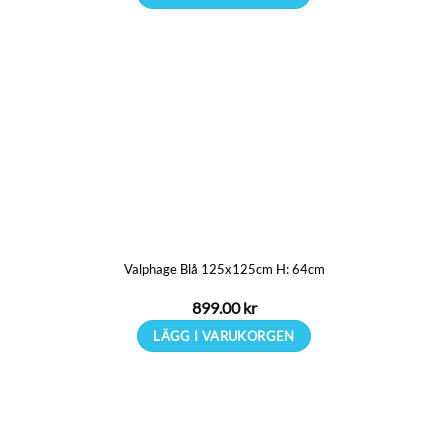
Den
här
produkten
har
flera
varianter.
De
olika
alternativen
kan
Valphage Blå 125x125cm H: 64cm
väljas
på
899.00
kr
produktsidan
LÄGG I VARUKORGEN