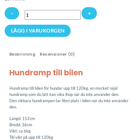
Hundramp
LÄGG I VARUKORGEN
till
bilen
|
Beskrivning
Recensioner (0)
Upp
till
Hundramp till bilen
120kg
mängd
Hundramp till bilen för hundar upp till 120kg, en mycket rejäl
hundramp som du lätt kan vika ihop när du inte använder den.
Den vikbara hundrampen tar liten plats i bilen när du inte använder
den.
Längd: 152cm
Bredd: 36cm
Vikt: ca 6kg
Tål vikt på upp till 120kg