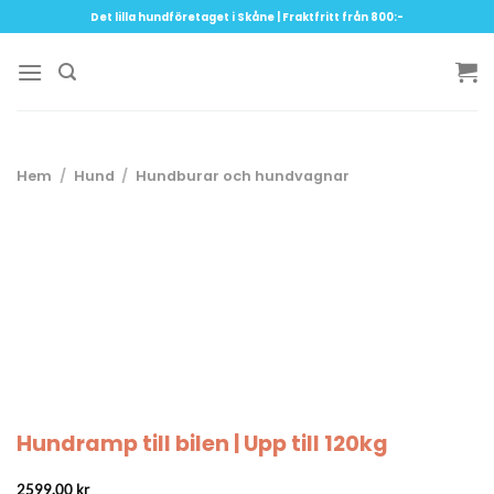
Skip
Det lilla hundföretaget i Skåne | Fraktfritt från 800:-
to
content
Hem
/
Hund
/
Hundburar och hundvagnar
Hundramp till bilen | Upp till 120kg
2599.00
kr