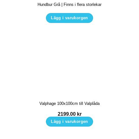
Hundbur Grå | Finns i flera storlekar
Lägg i varukorgen
Den
här
produkten
har
flera
varianter.
De
olika
alternativen
kan
Valphage 100x100cm till Valplåda
väljas
på
2199.00
kr
produktsidan
Lägg i varukorgen