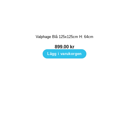
varianter.
De
olika
alternativen
kan
Valphage Blå 125x125cm H: 64cm
väljas
på
899.00
kr
produktsidan
Lägg i varukorgen