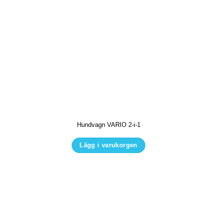
Hundvagn VARIO 2-i-1
Lägg i varukorgen
Den
här
produkten
har
flera