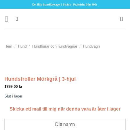
Skip
Det lilla hundföretaget i Skåne | Fraktfritt från 800:-
to
content
Hem
/
Hund
/
Hundburar och hundvagnar
/
Hundvagn
Hundstroller Mörkgrå | 3-hjul
1799.00
kr
Slut i lager
Skicka ett mail till mig när denna vara är åter i lager