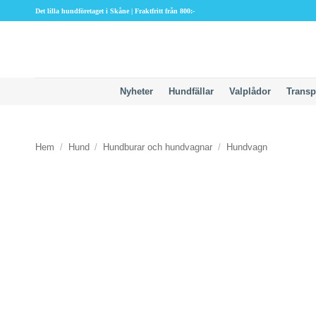
Skip
Det lilla hundföretaget i Skåne | Fraktfritt från 800:-
to
content
Nyheter
Hundfällar
Valplådor
Transp
Hem
/
Hund
/
Hundburar och hundvagnar
/
Hundvagn