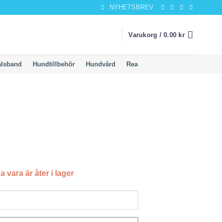
NYHETSBREV
Varukorg /
0.00
kr
alsband
Hundtillbehör
Hundvård
Rea
a vara är åter i lager