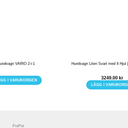
undvagn VARIO 2-i-1
Hundvagn Liten Svart med 4 Hjul 
3249.00
kr
GG I VARUKORGEN
LÄGG I VARUKOR
Den
här
produkten
har
flera
varianter.
ProPet