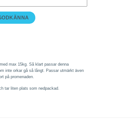
 GODKÄNNA
a med max 15kg. Så klart passar denna
 som inte orkar gå så långt. Passar utmärkt även
sport på promenaden.
ch tar liten plats som nedpackad.