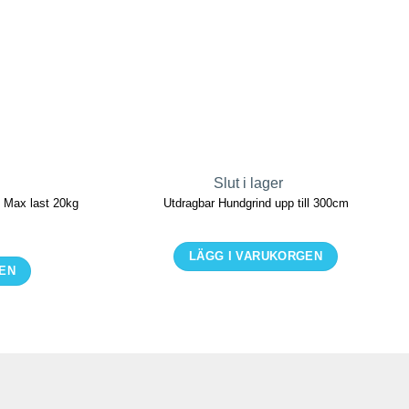
Slut i lager
| Max last 20kg
Utdragbar Hundgrind upp till 300cm
LÄGG I VARUKORGEN
GEN
Den
här
produkten
har
flera
varianter.