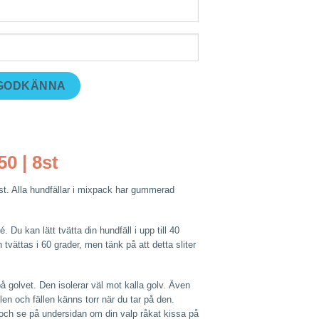
 GODKÄNNA
0 | 8st
st. Alla hundfällar i mixpack har gummerad
. Du kan lätt tvätta din hundfäll i upp till 40
 tvättas i 60 grader, men tänk på att detta sliter
t på golvet. Den isolerar väl mot kalla golv. Även
len och fällen känns torr när du tar på den.
en och se på undersidan om din valp råkat kissa på