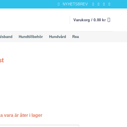
NYHETSBREV
Varukorg /
0.00
kr
alsband
Hundtillbehör
Hundvård
Rea
st
a vara är åter i lager