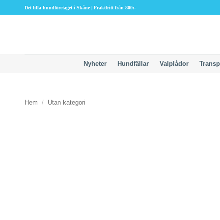
Skip
Det lilla hundföretaget i Skåne | Fraktfritt från 800:-
to
content
Nyheter
Hundfällar
Valplådor
Transp
Hem
/
Utan kategori