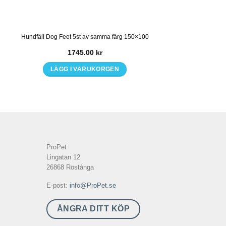
Hundfäll Dog Feet 5st av samma färg 150×100
1745.00
kr
LÄGG I VARUKORGEN
ProPet
Lingatan 12
26868 Röstånga
E-post:
info@ProPet.se
ÅNGRA DITT KÖP