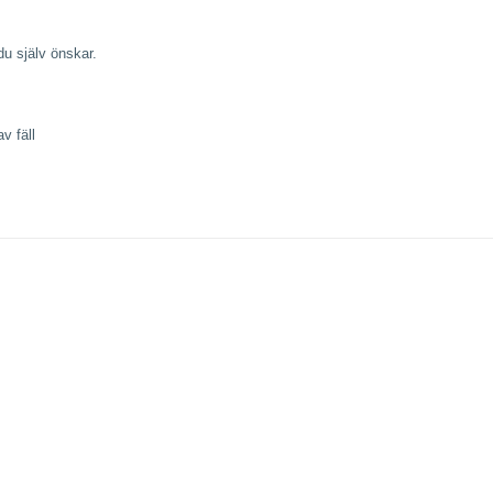
 du själv önskar.
v fäll