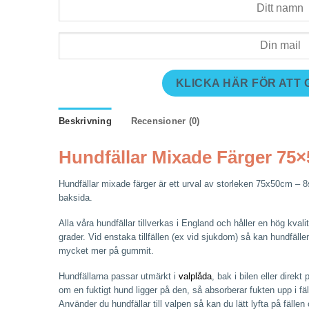
KLICKA HÄR FÖR ATT
Beskrivning
Recensioner (0)
Hundfällar Mixade Färger 75×5
Hundfällar mixade färger är ett urval av storleken 75x50cm – 8
baksida.
Alla våra hundfällar tillverkas i England och håller en hög kvalité
grader. Vid enstaka tillfällen (ex vid sjukdom) så kan hundfällen
mycket mer på gummit.
Hundfällarna passar utmärkt i
valplåda
, bak i bilen eller direk
om en fuktigt hund ligger på den, så absorberar fukten upp i fäl
Använder du hundfällar till valpen så kan du lätt lyfta på fäll