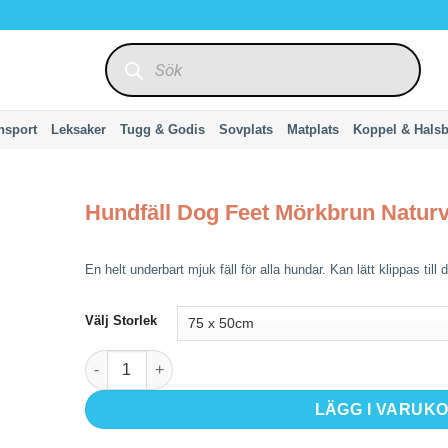
Produktsökning
nsport
Leksaker
Tugg & Godis
Sovplats
Matplats
Koppel & Hals
Hundfäll Dog Feet Mörkbrun Naturv
En helt underbart mjuk fäll för alla hundar. Kan lätt klippas til
Välj Storlek
Hundfäll Dog Feet Mörkbrun Naturvit mängd
LÄGG I VARUK