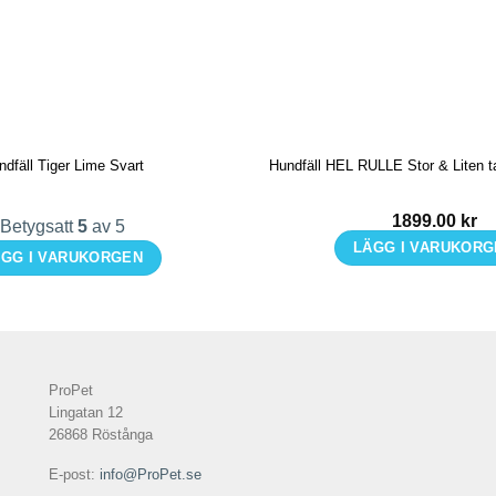
ndfäll Tiger Lime Svart
Hundfäll HEL RULLE Stor & Liten 
1899.00
kr
Betygsatt
5
av 5
LÄGG I VARUKOR
GG I VARUKORGEN
Den
här
produkten
har
ProPet
flera
Lingatan 12
varianter.
26868 Röstånga
De
E-post:
info@ProPet.se
olika