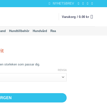
NYHETSBREV
Varukorg /
0.00
kr
band
Hundtillbehör
Hundvård
Rea
it
l den storleken som passar dig.
RENSA
ORGEN