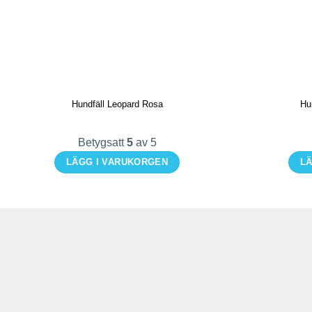
Hundfäll Leopard Rosa
Hu
Betygsatt
5
av 5
LÄGG I VARUKORGEN
LÄ
Den
här
produkten
har
flera
varianter.
De
olika