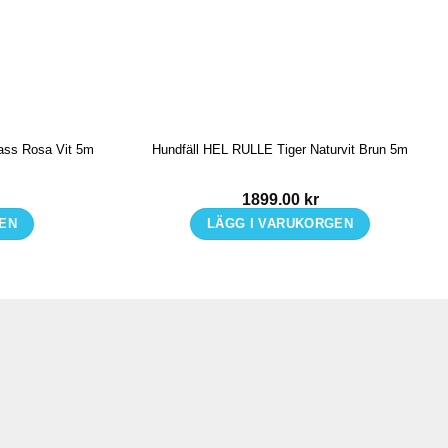
tass Rosa Vit 5m
Hundfäll HEL RULLE Tiger Naturvit Brun 5m
1899.00
kr
GEN
LÄGG I VARUKORGEN