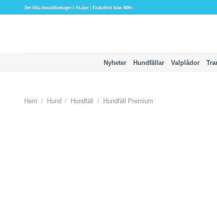
Skip
Det lilla hundföretaget i Skåne | Fraktfritt från 800:-
to
content
Nyheter
Hundfällar
Valplådor
Tra
Hem
/
Hund
/
Hundfäll
/
Hundfäll Premium